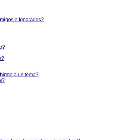
Amigos e Ignorados?
co?
s?
ribirme a un tema?
os?