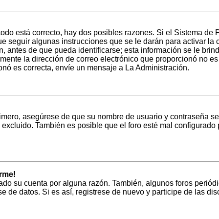
todo está correcto, hay dos posibles razones. Si el Sistema de 
e seguir algunas instrucciones que se le darán para activar la
antes de que pueda identificarse; esta información se le brindar
amente la dirección de correo electrónico que proporcionó no es c
ionó es correcta, envíe un mensaje a La Administración.
Primero, asegúrese de que su nombre de usuario y contraseña se
excluido. También es posible que el foro esté mal configurado p
rme!
rado su cuenta por alguna razón. También, algunos foros peri
se de datos. Si es así, registrese de nuevo y participe de las di