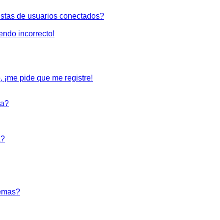
istas de usuarios conectados?
iendo incorrecto!
, ¡me pide que me registre!
ta?
a?
temas?