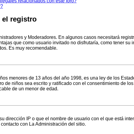
legales relacionados con este foro?
r?
el registro
inistradores y Moderadores. En algunos casos necesitará regist
ntajas que como usuario invitado no disfrutaría, como tener su
ndos. Es muy recomendable.
 menores de 13 años del año 1998, es una ley de los Estados Un
tro de niños sea escrito y ratificado con el consentimiento de 
ficable de un menor de edad.
u dirección IP o que el nombre de usuario con el que está inte
contacto con La Administración del sitio.