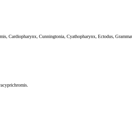
romis, Cardiopharynx, Cunningtonia, Cyathopharynx, Ectodus, Grammato
racyprichromis.