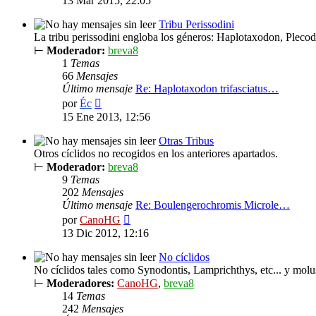
13 Mar 2015, 22:05
mensaje
Tribu Perissodini
La tribu perissodini engloba los géneros: Haplotaxodon, Pleco
⊢
Moderador:
breva8
1
Temas
66
Mensajes
Último mensaje
Re: Haplotaxodon trifasciatus…
Ver
por
Éc
último
15 Ene 2013, 12:56
mensaje
Otras Tribus
Otros cíclidos no recogidos en los anteriores apartados.
⊢
Moderador:
breva8
9
Temas
202
Mensajes
Último mensaje
Re: Boulengerochromis Microle…
Ver
por
CanoHG
último
13 Dic 2012, 12:16
mensaje
No cíclidos
No cíclidos tales como Synodontis, Lamprichthys, etc... y molu
⊢
Moderadores:
CanoHG
,
breva8
14
Temas
242
Mensajes