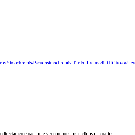
ros Simochromis/Pseudosimochromis
Tribu Eretmodini
Otros géner
directamente nada que ver con nuestros cíclidos o acuarios.