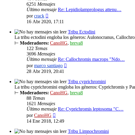
6251
Mensajes
Último mensaje
Re: Lepidiolamprologus attenu…
Ver
por
crack
último
16 Abr 2020, 17:11
mensaje
Tribu Ectodini
La tribu ectodini engloba los géneros: Aulonocranus, Calloch
⊢
Moderadores:
CanoHG
,
breva8
122
Temas
3696
Mensajes
Último mensaje
Re: Callochromis macrops "Ndo…
Ver
por
marco santiago
último
28 Abr 2019, 20:41
mensaje
Tribu cyprichromini
La tribu cyprichromini engloba los géneros: Cyprichromis y Pa
⊢
Moderadores:
CanoHG
,
breva8
88
Temas
1621
Mensajes
Último mensaje
Re: Cyprichromis leptosoma "C…
Ver
por
CanoHG
último
14 Ene 2018, 12:49
mensaje
Tribu Limnochromini