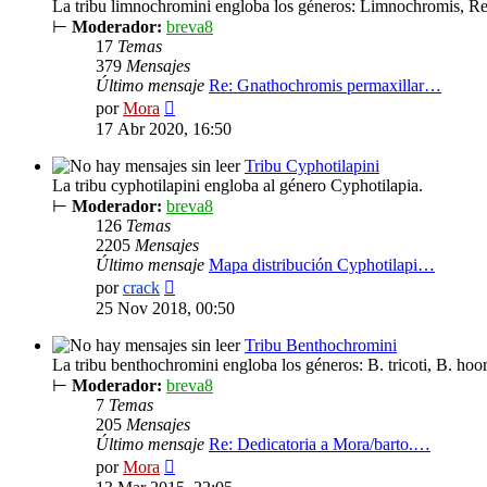
La tribu limnochromini engloba los géneros: Limnochromis, R
⊢
Moderador:
breva8
17
Temas
379
Mensajes
Último mensaje
Re: Gnathochromis permaxillar…
Ver
por
Mora
último
17 Abr 2020, 16:50
mensaje
Tribu Cyphotilapini
La tribu cyphotilapini engloba al género Cyphotilapia.
⊢
Moderador:
breva8
126
Temas
2205
Mensajes
Último mensaje
Mapa distribución Cyphotilapi…
Ver
por
crack
último
25 Nov 2018, 00:50
mensaje
Tribu Benthochromini
La tribu benthochromini engloba los géneros: B. tricoti, B. hoo
⊢
Moderador:
breva8
7
Temas
205
Mensajes
Último mensaje
Re: Dedicatoria a Mora/barto.…
Ver
por
Mora
último