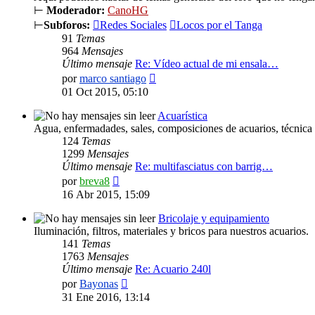
⊢
Moderador:
CanoHG
⊢
Subforos:
Redes Sociales
Locos por el Tanga
91
Temas
964
Mensajes
Último mensaje
Re: Vídeo actual de mi ensala…
Ver
por
marco santiago
último
01 Oct 2015, 05:10
mensaje
Acuarística
Agua, enfermadades, sales, composiciones de acuarios, técnica 
124
Temas
1299
Mensajes
Último mensaje
Re: multifasciatus con barrig…
Ver
por
breva8
último
16 Abr 2015, 15:09
mensaje
Bricolaje y equipamiento
Iluminación, filtros, materiales y bricos para nuestros acuarios.
141
Temas
1763
Mensajes
Último mensaje
Re: Acuario 240l
Ver
por
Bayonas
último
31 Ene 2016, 13:14
mensaje