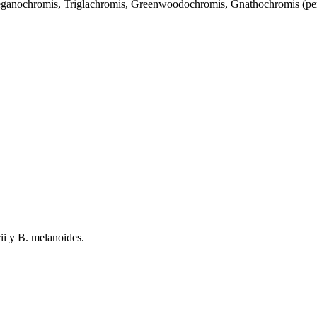
eganochromis, Triglachromis, Greenwoodochromis, Gnathochromis (per
rii y B. melanoides.