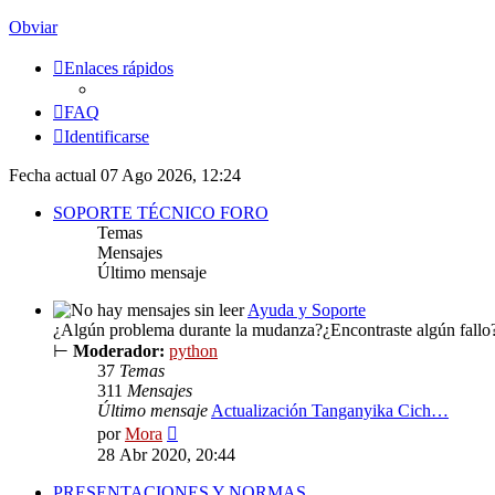
Obviar
Enlaces rápidos
FAQ
Identificarse
Fecha actual 07 Ago 2026, 12:24
SOPORTE TÉCNICO FORO
Temas
Mensajes
Último mensaje
Ayuda y Soporte
¿Algún problema durante la mudanza?¿Encontraste algún fallo? 
⊢
Moderador:
python
37
Temas
311
Mensajes
Último mensaje
Actualización Tanganyika Cich…
Ver
por
Mora
último
28 Abr 2020, 20:44
mensaje
PRESENTACIONES Y NORMAS