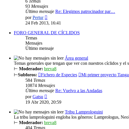
6
Temas
93
Mensajes
Último mensaje
Re: Elegimos patrocinador par…
Ver
por
Pertur
último
24 Feb 2013, 16:41
mensaje
FORO GENERAL DE CÍCLIDOS
Temas
Mensajes
Último mensaje
Área general
Temas generales que tengan que ver con nuestros cíclidos y el 
⊢
Moderador:
breva8
⊢
Subforos:
Fichero de Especies
Mi primer proyecto Tanga
584
Temas
10874
Mensajes
Último mensaje
Re: Vuelvo a las Andadas
Ver
por
Gatsu
último
19 Abr 2020, 20:59
mensaje
Tribu Lamprologuini
La tribu lamprologuini engloba los géneros: Lamprologus, Neo
⊢
Moderador:
breva8
404
Temas