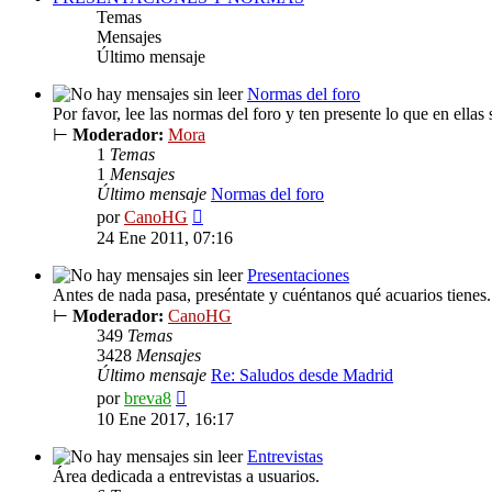
Temas
Mensajes
Último mensaje
Normas del foro
Por favor, lee las normas del foro y ten presente lo que en ellas 
⊢
Moderador:
Mora
1
Temas
1
Mensajes
Último mensaje
Normas del foro
Ver
por
CanoHG
último
24 Ene 2011, 07:16
mensaje
Presentaciones
Antes de nada pasa, preséntate y cuéntanos qué acuarios tienes.
⊢
Moderador:
CanoHG
349
Temas
3428
Mensajes
Último mensaje
Re: Saludos desde Madrid
Ver
por
breva8
último
10 Ene 2017, 16:17
mensaje
Entrevistas
Área dedicada a entrevistas a usuarios.