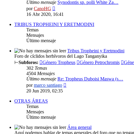
Último mensaje
Synodontis sp. polli White Za…
Ver
por
CanoHG
último
16 Abr 2020, 16:41
mensaje
TRIBUS TROPHEINI Y ERETMODINI
Temas
Mensajes
Último mensaje
Tribus Tropheini y Eretmodini
Foro de cíclidos herbívoros del Lago Tanganyika
⊢
Subforos:
Género Tropheus
Género Petrochromis
Géne
302
Temas
4504
Mensajes
Último mensaje
Re: Tropheus Duboisi Maswa (s…
Ver
por
marco santiago
último
20 Jun 2019, 02:35
mensaje
OTRAS ÁREAS
Temas
Mensajes
Último mensaje
Área general
Aquí podemos hablar de temas generales del foro que no tengan 