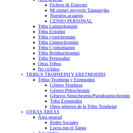
Fichero de Especies
Mi primer proyecto Tanganyika
Nuestros acuarios
CENSO PERSONAL
Tribu Lamprologuini
Tribu Ectodini
Tribu cyprichromini
Tribu Limnochromini
Tribu Cyphotilapini
Tribu Benthochromini
Tribu Perissodini
Otras Tribus
No cíclidos
TRIBUS TROPHEINI Y ERETMODINI
Tribus Tropheini y Eretmodini
Género Tropheus
Género Petrochromis
Géneros Simochromis/Pseudosimochromis
Tribu Eretmodini
Otros géneros de la Tribu Tropheini
OTRAS ÁREAS
Área general
Redes Sociales
Locos por el Tanga