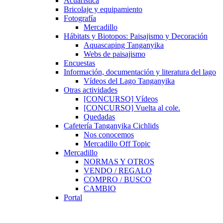
Acuarística
Bricolaje y equipamiento
Fotografía
Mercadillo
Hábitats y Biotopos: Paisajismo y Decoración
Aquascaping Tanganyika
Webs de paisajismo
Encuestas
Información, documentación y literatura del lago
Vídeos del Lago Tanganyika
Otras actividades
[CONCURSO] Vídeos
[CONCURSO] Vuelta al cole.
Quedadas
Cafetería Tanganyika Cichlids
Nos conocemos
Mercadillo Off Topic
Mercadillo
NORMAS Y OTROS
VENDO / REGALO
COMPRO / BUSCO
CAMBIO
Portal