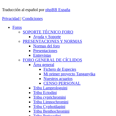
Traducción al español por
phpBB España
Privacidad
|
Condiciones
Foros
SOPORTE TÉCNICO FORO
Ayuda y Soporte
PRESENTACIONES Y NORMAS
Normas del foro
Presentaciones
Entrevistas
FORO GENERAL DE CÍCLIDOS
Área general
Fichero de Especies
Mi primer proyecto Tanganyika
Nuestros acuarios
CENSO PERSONAL
Tribu Lamprologuini
Tribu Ectodini
Tribu cyprichromini
Tribu Limnochromini
Tribu Cyphotilapini
Tribu Benthochromini
Tribu Perissodini