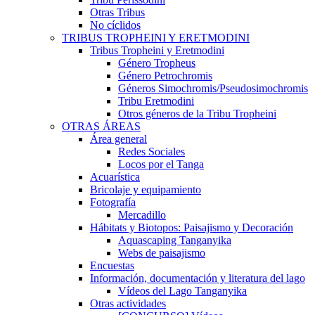
Otras Tribus
No cíclidos
TRIBUS TROPHEINI Y ERETMODINI
Tribus Tropheini y Eretmodini
Género Tropheus
Género Petrochromis
Géneros Simochromis/Pseudosimochromis
Tribu Eretmodini
Otros géneros de la Tribu Tropheini
OTRAS ÁREAS
Área general
Redes Sociales
Locos por el Tanga
Acuarística
Bricolaje y equipamiento
Fotografía
Mercadillo
Hábitats y Biotopos: Paisajismo y Decoración
Aquascaping Tanganyika
Webs de paisajismo
Encuestas
Información, documentación y literatura del lago
Vídeos del Lago Tanganyika
Otras actividades