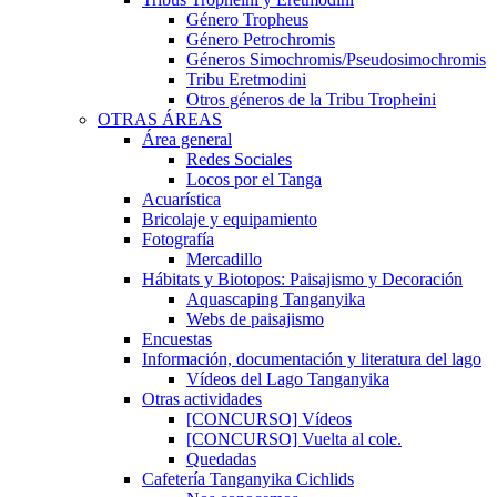
Género Tropheus
Género Petrochromis
Géneros Simochromis/Pseudosimochromis
Tribu Eretmodini
Otros géneros de la Tribu Tropheini
OTRAS ÁREAS
Área general
Redes Sociales
Locos por el Tanga
Acuarística
Bricolaje y equipamiento
Fotografía
Mercadillo
Hábitats y Biotopos: Paisajismo y Decoración
Aquascaping Tanganyika
Webs de paisajismo
Encuestas
Información, documentación y literatura del lago
Vídeos del Lago Tanganyika
Otras actividades
[CONCURSO] Vídeos
[CONCURSO] Vuelta al cole.
Quedadas
Cafetería Tanganyika Cichlids