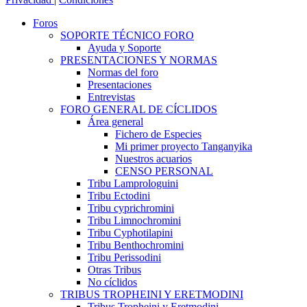
Foros
SOPORTE TÉCNICO FORO
Ayuda y Soporte
PRESENTACIONES Y NORMAS
Normas del foro
Presentaciones
Entrevistas
FORO GENERAL DE CÍCLIDOS
Área general
Fichero de Especies
Mi primer proyecto Tanganyika
Nuestros acuarios
CENSO PERSONAL
Tribu Lamprologuini
Tribu Ectodini
Tribu cyprichromini
Tribu Limnochromini
Tribu Cyphotilapini
Tribu Benthochromini
Tribu Perissodini
Otras Tribus
No cíclidos
TRIBUS TROPHEINI Y ERETMODINI
Tribus Tropheini y Eretmodini