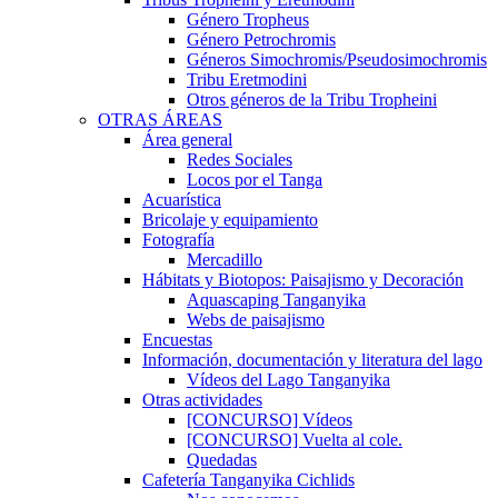
Género Tropheus
Género Petrochromis
Géneros Simochromis/Pseudosimochromis
Tribu Eretmodini
Otros géneros de la Tribu Tropheini
OTRAS ÁREAS
Área general
Redes Sociales
Locos por el Tanga
Acuarística
Bricolaje y equipamiento
Fotografía
Mercadillo
Hábitats y Biotopos: Paisajismo y Decoración
Aquascaping Tanganyika
Webs de paisajismo
Encuestas
Información, documentación y literatura del lago
Vídeos del Lago Tanganyika
Otras actividades
[CONCURSO] Vídeos
[CONCURSO] Vuelta al cole.
Quedadas
Cafetería Tanganyika Cichlids