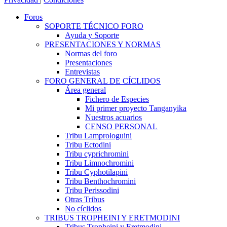
Foros
SOPORTE TÉCNICO FORO
Ayuda y Soporte
PRESENTACIONES Y NORMAS
Normas del foro
Presentaciones
Entrevistas
FORO GENERAL DE CÍCLIDOS
Área general
Fichero de Especies
Mi primer proyecto Tanganyika
Nuestros acuarios
CENSO PERSONAL
Tribu Lamprologuini
Tribu Ectodini
Tribu cyprichromini
Tribu Limnochromini
Tribu Cyphotilapini
Tribu Benthochromini
Tribu Perissodini
Otras Tribus
No cíclidos
TRIBUS TROPHEINI Y ERETMODINI
Tribus Tropheini y Eretmodini