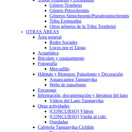
Género Tropheus
Género Petrochromis
Géneros Simochromis/Pseudosimochromis
Tribu Eretmodini
Otros géneros de la Tribu Tropheini
OTRAS ÁREAS
Área general
Redes Sociales
Locos por el Tanga
Acuarística
Bricolaje y equipamiento
Fotografía
Mercadillo
Hábitats y Biotopos: Paisajismo y Decoración
Aquascaping Tanganyika
Webs de paisajismo
Encuestas
Información, documentación y literatura del lago
Vídeos del Lago Tanganyika
Otras actividades
[CONCURSO] Vídeos
[CONCURSO] Vuelta al cole.
Quedadas
Cafetería Tanganyika Cichlids