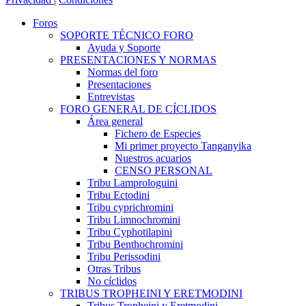
Foros
SOPORTE TÉCNICO FORO
Ayuda y Soporte
PRESENTACIONES Y NORMAS
Normas del foro
Presentaciones
Entrevistas
FORO GENERAL DE CÍCLIDOS
Área general
Fichero de Especies
Mi primer proyecto Tanganyika
Nuestros acuarios
CENSO PERSONAL
Tribu Lamprologuini
Tribu Ectodini
Tribu cyprichromini
Tribu Limnochromini
Tribu Cyphotilapini
Tribu Benthochromini
Tribu Perissodini
Otras Tribus
No cíclidos
TRIBUS TROPHEINI Y ERETMODINI
Tribus Tropheini y Eretmodini