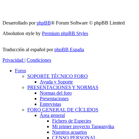
Desarrollado por
phpBB
® Forum Software © phpBB Limited
Absolution style by
Premium phpBB Styles
Traducción al español por
phpBB España
Privacidad
|
Condiciones
Foros
SOPORTE TÉCNICO FORO
Ayuda y Soporte
PRESENTACIONES Y NORMAS
Normas del foro
Presentaciones
Entrevistas
FORO GENERAL DE CÍCLIDOS
Área general
Fichero de Especies
Mi primer proyecto Tanganyika
Nuestros acuarios
CENSO PERSONAL