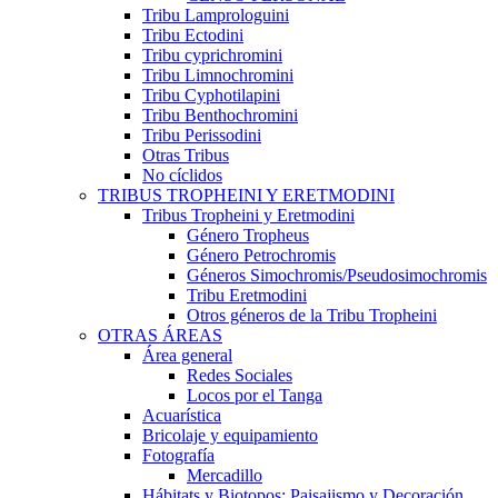
Tribu Lamprologuini
Tribu Ectodini
Tribu cyprichromini
Tribu Limnochromini
Tribu Cyphotilapini
Tribu Benthochromini
Tribu Perissodini
Otras Tribus
No cíclidos
TRIBUS TROPHEINI Y ERETMODINI
Tribus Tropheini y Eretmodini
Género Tropheus
Género Petrochromis
Géneros Simochromis/Pseudosimochromis
Tribu Eretmodini
Otros géneros de la Tribu Tropheini
OTRAS ÁREAS
Área general
Redes Sociales
Locos por el Tanga
Acuarística
Bricolaje y equipamiento
Fotografía
Mercadillo
Hábitats y Biotopos: Paisajismo y Decoración