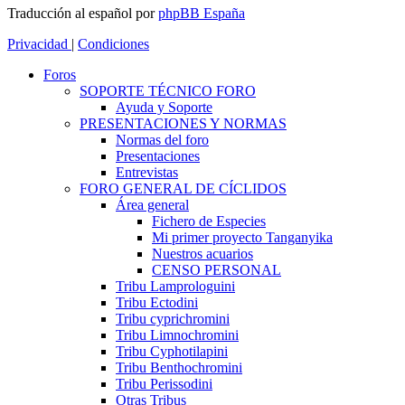
Traducción al español por
phpBB España
Privacidad
|
Condiciones
Foros
SOPORTE TÉCNICO FORO
Ayuda y Soporte
PRESENTACIONES Y NORMAS
Normas del foro
Presentaciones
Entrevistas
FORO GENERAL DE CÍCLIDOS
Área general
Fichero de Especies
Mi primer proyecto Tanganyika
Nuestros acuarios
CENSO PERSONAL
Tribu Lamprologuini
Tribu Ectodini
Tribu cyprichromini
Tribu Limnochromini
Tribu Cyphotilapini
Tribu Benthochromini
Tribu Perissodini
Otras Tribus