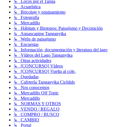
↳ Locos por el Tanga
↳ Acuarística
↳ Bricolaje y equipamiento
↳ Fotografía
↳ Mercadillo
↳ Hábitats y Biotopos: Paisajismo y Decoración
↳ Aquascaping Tanganyika
↳ Webs de paisajismo
↳ Encuestas
↳ Información, documentación y literatura del lago
↳ Vídeos del Lago Tanganyika
↳ Otras actividades
↳ [CONCURSO] Vídeos
↳ [CONCURSO] Vuelta al cole.
↳ Quedadas
↳ Cafetería Tanganyika Cichlids
↳ Nos conocemos
↳ Mercadillo Off Topic
↳ Mercadillo
↳ NORMAS Y OTROS
↳ VENDO / REGALO
↳ COMPRO / BUSCO
↳ CAMBIO
↳ Portal