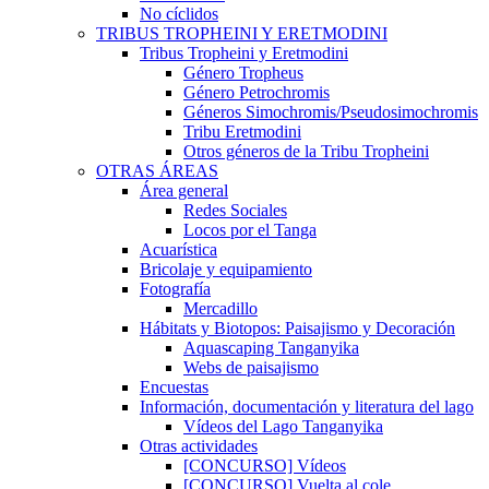
No cíclidos
TRIBUS TROPHEINI Y ERETMODINI
Tribus Tropheini y Eretmodini
Género Tropheus
Género Petrochromis
Géneros Simochromis/Pseudosimochromis
Tribu Eretmodini
Otros géneros de la Tribu Tropheini
OTRAS ÁREAS
Área general
Redes Sociales
Locos por el Tanga
Acuarística
Bricolaje y equipamiento
Fotografía
Mercadillo
Hábitats y Biotopos: Paisajismo y Decoración
Aquascaping Tanganyika
Webs de paisajismo
Encuestas
Información, documentación y literatura del lago
Vídeos del Lago Tanganyika
Otras actividades
[CONCURSO] Vídeos
[CONCURSO] Vuelta al cole.