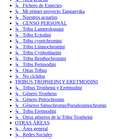
↳ Fichero de Especies
↳ Mi primer proyecto Tanganyika
↳ Nuestros acuarios
↳ CENSO PERSONAL
↳ Tribu Lamprologuini
↳ Tribu Ectodini
↳ Tribu cyprichromini
↳ Tribu Limnochromini
↳ Tribu Cyphotilapini
↳ Tribu Benthochromini
↳ Tribu Perissodini
↳ Otras Tribus
↳ No cíclidos
TRIBUS TROPHEINI Y ERETMODINI
↳ Tribus Tropheini y Eretmodini
↳ Género Tropheus
↳ Género Petrochromis
↳ Géneros Simochromis/Pseudosimochromis
↳ Tribu Eretmodini
↳ Otros géneros de la Tribu Tropheini
OTRAS ÁREAS
↳ Área general
↳ Redes Sociales