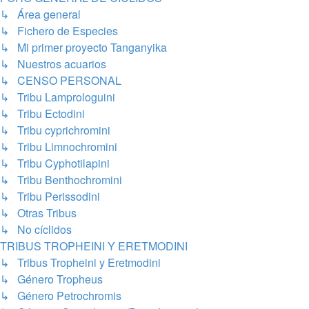
↳ Área general
↳ Fichero de Especies
↳ Mi primer proyecto Tanganyika
↳ Nuestros acuarios
↳ CENSO PERSONAL
↳ Tribu Lamprologuini
↳ Tribu Ectodini
↳ Tribu cyprichromini
↳ Tribu Limnochromini
↳ Tribu Cyphotilapini
↳ Tribu Benthochromini
↳ Tribu Perissodini
↳ Otras Tribus
↳ No cíclidos
TRIBUS TROPHEINI Y ERETMODINI
↳ Tribus Tropheini y Eretmodini
↳ Género Tropheus
↳ Género Petrochromis