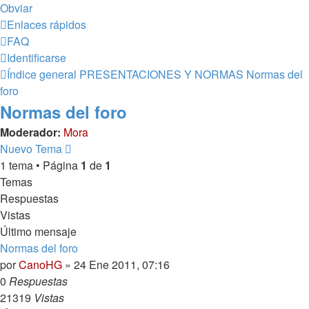
Obviar
Enlaces rápidos
FAQ
Identificarse
Índice general
PRESENTACIONES Y NORMAS
Normas del
foro
Normas del foro
Moderador:
Mora
Nuevo Tema
1 tema • Página
1
de
1
Temas
Respuestas
Vistas
Último mensaje
Normas del foro
por
CanoHG
»
24 Ene 2011, 07:16
0
Respuestas
21319
Vistas