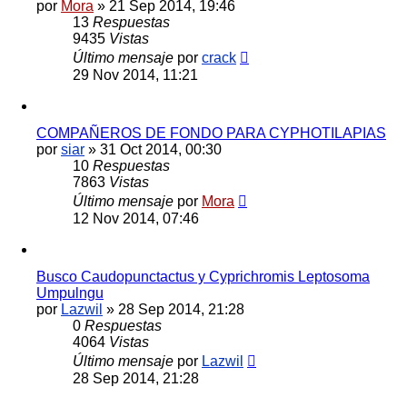
por
Mora
»
21 Sep 2014, 19:46
13
Respuestas
9435
Vistas
Último mensaje
por
crack
29 Nov 2014, 11:21
COMPAÑEROS DE FONDO PARA CYPHOTILAPIAS
por
siar
»
31 Oct 2014, 00:30
10
Respuestas
7863
Vistas
Último mensaje
por
Mora
12 Nov 2014, 07:46
Busco Caudopunctactus y Cyprichromis Leptosoma
Umpulngu
por
Lazwil
»
28 Sep 2014, 21:28
0
Respuestas
4064
Vistas
Último mensaje
por
Lazwil
28 Sep 2014, 21:28