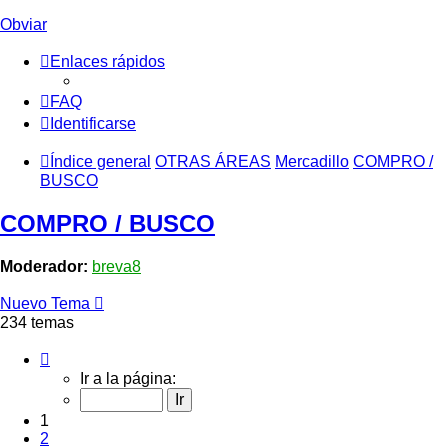
Obviar
Enlaces rápidos
FAQ
Identificarse
Índice general
OTRAS ÁREAS
Mercadillo
COMPRO /
BUSCO
COMPRO / BUSCO
Moderador:
breva8
Nuevo Tema
234 temas
Página
1
Ir a la página:
de
10
1
2