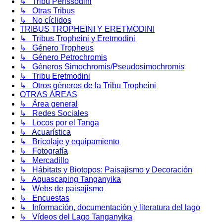
↳ Tribu Perissodini
↳ Otras Tribus
↳ No cíclidos
TRIBUS TROPHEINI Y ERETMODINI
↳ Tribus Tropheini y Eretmodini
↳ Género Tropheus
↳ Género Petrochromis
↳ Géneros Simochromis/Pseudosimochromis
↳ Tribu Eretmodini
↳ Otros géneros de la Tribu Tropheini
OTRAS ÁREAS
↳ Área general
↳ Redes Sociales
↳ Locos por el Tanga
↳ Acuarística
↳ Bricolaje y equipamiento
↳ Fotografía
↳ Mercadillo
↳ Hábitats y Biotopos: Paisajismo y Decoración
↳ Aquascaping Tanganyika
↳ Webs de paisajismo
↳ Encuestas
↳ Información, documentación y literatura del lago
↳ Vídeos del Lago Tanganyika