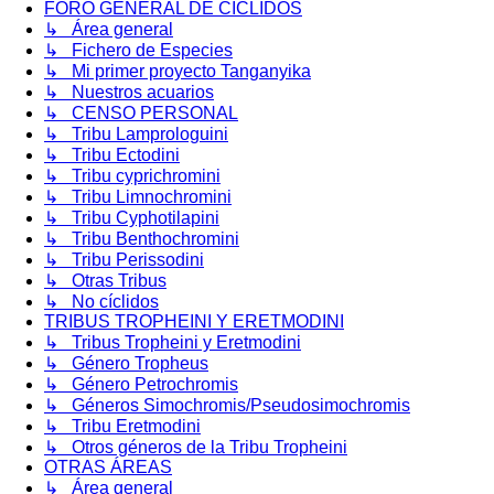
FORO GENERAL DE CÍCLIDOS
↳ Área general
↳ Fichero de Especies
↳ Mi primer proyecto Tanganyika
↳ Nuestros acuarios
↳ CENSO PERSONAL
↳ Tribu Lamprologuini
↳ Tribu Ectodini
↳ Tribu cyprichromini
↳ Tribu Limnochromini
↳ Tribu Cyphotilapini
↳ Tribu Benthochromini
↳ Tribu Perissodini
↳ Otras Tribus
↳ No cíclidos
TRIBUS TROPHEINI Y ERETMODINI
↳ Tribus Tropheini y Eretmodini
↳ Género Tropheus
↳ Género Petrochromis
↳ Géneros Simochromis/Pseudosimochromis
↳ Tribu Eretmodini
↳ Otros géneros de la Tribu Tropheini
OTRAS ÁREAS
↳ Área general