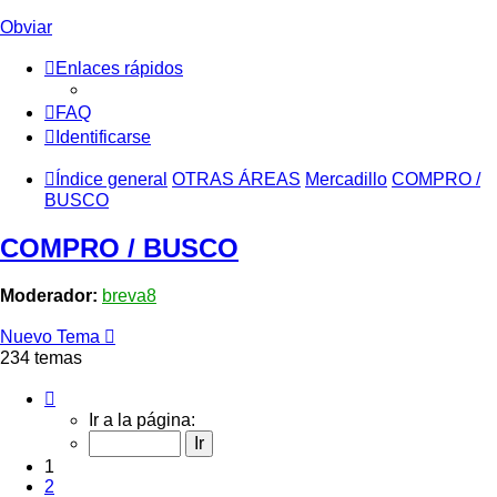
Obviar
Enlaces rápidos
FAQ
Identificarse
Índice general
OTRAS ÁREAS
Mercadillo
COMPRO /
BUSCO
COMPRO / BUSCO
Moderador:
breva8
Nuevo Tema
234 temas
Página
1
Ir a la página:
de
10
1
2