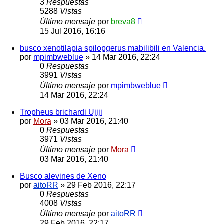
3
Respuestas
5288
Vistas
Último mensaje
por
breva8
15 Jul 2016, 16:16
busco xenotilapia spilopgerus mabilibili en Valencia.
por
mpimbweblue
»
14 Mar 2016, 22:24
0
Respuestas
3991
Vistas
Último mensaje
por
mpimbweblue
14 Mar 2016, 22:24
Tropheus brichardi Ujiji
por
Mora
»
03 Mar 2016, 21:40
0
Respuestas
3971
Vistas
Último mensaje
por
Mora
03 Mar 2016, 21:40
Busco alevines de Xeno
por
aitoRR
»
29 Feb 2016, 22:17
0
Respuestas
4008
Vistas
Último mensaje
por
aitoRR
29 Feb 2016, 22:17