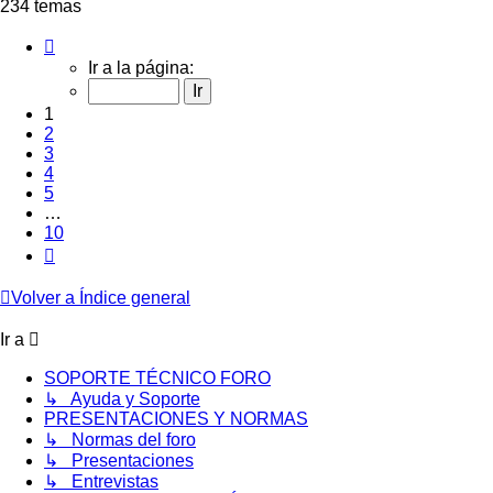
234 temas
Página
1
Ir a la página:
de
10
1
2
3
4
5
…
10
Siguiente
Volver a Índice general
Ir a
SOPORTE TÉCNICO FORO
↳ Ayuda y Soporte
PRESENTACIONES Y NORMAS
↳ Normas del foro
↳ Presentaciones
↳ Entrevistas