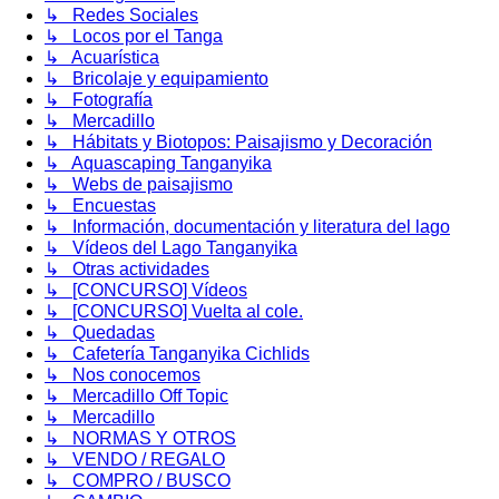
↳ Redes Sociales
↳ Locos por el Tanga
↳ Acuarística
↳ Bricolaje y equipamiento
↳ Fotografía
↳ Mercadillo
↳ Hábitats y Biotopos: Paisajismo y Decoración
↳ Aquascaping Tanganyika
↳ Webs de paisajismo
↳ Encuestas
↳ Información, documentación y literatura del lago
↳ Vídeos del Lago Tanganyika
↳ Otras actividades
↳ [CONCURSO] Vídeos
↳ [CONCURSO] Vuelta al cole.
↳ Quedadas
↳ Cafetería Tanganyika Cichlids
↳ Nos conocemos
↳ Mercadillo Off Topic
↳ Mercadillo
↳ NORMAS Y OTROS
↳ VENDO / REGALO
↳ COMPRO / BUSCO