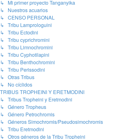
↳ Mi primer proyecto Tanganyika
↳ Nuestros acuarios
↳ CENSO PERSONAL
↳ Tribu Lamprologuini
↳ Tribu Ectodini
↳ Tribu cyprichromini
↳ Tribu Limnochromini
↳ Tribu Cyphotilapini
↳ Tribu Benthochromini
↳ Tribu Perissodini
↳ Otras Tribus
↳ No cíclidos
TRIBUS TROPHEINI Y ERETMODINI
↳ Tribus Tropheini y Eretmodini
↳ Género Tropheus
↳ Género Petrochromis
↳ Géneros Simochromis/Pseudosimochromis
↳ Tribu Eretmodini
↳ Otros géneros de la Tribu Tropheini