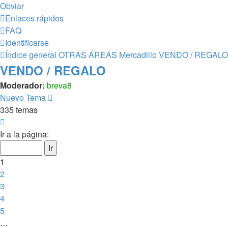
Obviar
Enlaces rápidos
FAQ
Identificarse
Índice general
OTRAS ÁREAS
Mercadillo
VENDO / REGALO
VENDO / REGALO
Moderador:
breva8
Nuevo Tema
335 temas
Página
1
Ir a la página:
de
14
1
2
3
4
5
…