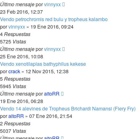
Último mensaje
por
vinnyxx
23 Feb 2016, 12:37
Vendo petrochromis red bulu y tropheus kalambo
por
vinnyxx
»
19 Ene 2016, 09:24
4
Respuestas
5725
Vistas
Último mensaje
por
vinnyxx
25 Ene 2016, 10:08
Vendo xenotilapias bathyphilus kekese
por
crack
»
12 Nov 2015, 12:38
5
Respuestas
5945
Vistas
Último mensaje
por
aitoRR
19 Ene 2016, 06:28
Vendo 14 alevines de Tropheus Brichardi Namansi (Fiery Fry)
por
aitoRR
»
07 Ene 2016, 21:54
2
Respuestas
5037
Vistas
Último mensaje
por
aitoRR