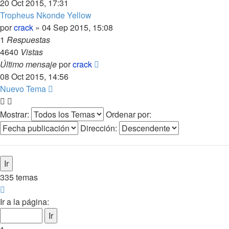
20 Oct 2015, 17:31
Tropheus Nkonde Yellow
por
crack
»
04 Sep 2015, 15:08
1
Respuestas
4640
Vistas
Último mensaje
por
crack
08 Oct 2015, 14:56
Nuevo Tema
Mostrar:
Ordenar por:
Dirección:
335 temas
Página
1
Ir a la página:
de
14