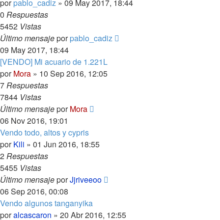
por
pablo_cadiz
»
09 May 2017, 18:44
0
Respuestas
5452
Vistas
Último mensaje
por
pablo_cadiz
09 May 2017, 18:44
[VENDO] Mi acuario de 1.221L
por
Mora
»
10 Sep 2016, 12:05
7
Respuestas
7844
Vistas
Último mensaje
por
Mora
06 Nov 2016, 19:01
Vendo todo, altos y cypris
por
Kili
»
01 Jun 2016, 18:55
2
Respuestas
5455
Vistas
Último mensaje
por
Jjriveeoo
06 Sep 2016, 00:08
Vendo algunos tanganyika
por
alcascaron
»
20 Abr 2016, 12:55