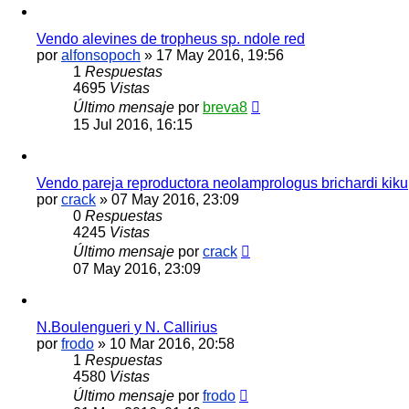
Vendo alevines de tropheus sp. ndole red
por
alfonsopoch
»
17 May 2016, 19:56
1
Respuestas
4695
Vistas
Último mensaje
por
breva8
15 Jul 2016, 16:15
Vendo pareja reproductora neolamprologus brichardi kiku
por
crack
»
07 May 2016, 23:09
0
Respuestas
4245
Vistas
Último mensaje
por
crack
07 May 2016, 23:09
N.Boulengueri y N. Callirius
por
frodo
»
10 Mar 2016, 20:58
1
Respuestas
4580
Vistas
Último mensaje
por
frodo