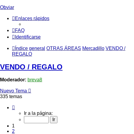
Obviar
Enlaces rápidos
FAQ
Identificarse
Índice general
OTRAS ÁREAS
Mercadillo
VENDO /
REGALO
VENDO / REGALO
Moderador:
breva8
Nuevo Tema
335 temas
Página
1
Ir a la página:
de
14
1
2