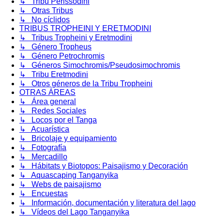
↳ Tribu Perissodini
↳ Otras Tribus
↳ No cíclidos
TRIBUS TROPHEINI Y ERETMODINI
↳ Tribus Tropheini y Eretmodini
↳ Género Tropheus
↳ Género Petrochromis
↳ Géneros Simochromis/Pseudosimochromis
↳ Tribu Eretmodini
↳ Otros géneros de la Tribu Tropheini
OTRAS ÁREAS
↳ Área general
↳ Redes Sociales
↳ Locos por el Tanga
↳ Acuarística
↳ Bricolaje y equipamiento
↳ Fotografía
↳ Mercadillo
↳ Hábitats y Biotopos: Paisajismo y Decoración
↳ Aquascaping Tanganyika
↳ Webs de paisajismo
↳ Encuestas
↳ Información, documentación y literatura del lago
↳ Vídeos del Lago Tanganyika