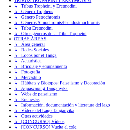
TRIBUS TROPHEINI Y ERETMODINI
↳ Tribus Tropheini y Eretmodini
↳ Género Tropheus
↳ Género Petrochromis
↳ Géneros Simochromis/Pseudosimochromis
↳ Tribu Eretmodini
↳ Otros géneros de la Tribu Tropheini
OTRAS ÁREAS
↳ Área general
↳ Redes Sociales
↳ Locos por el Tanga
↳ Acuarística
↳ Bricolaje y equipamiento
↳ Fotografía
↳ Mercadillo
↳ Hábitats y Biotopos: Paisajismo y Decoración
↳ Aquascaping Tanganyika
↳ Webs de paisajismo
↳ Encuestas
↳ Información, documentación y literatura del lago
↳ Vídeos del Lago Tanganyika
↳ Otras actividades
↳ [CONCURSO] Vídeos
↳ [CONCURSO] Vuelta al cole.