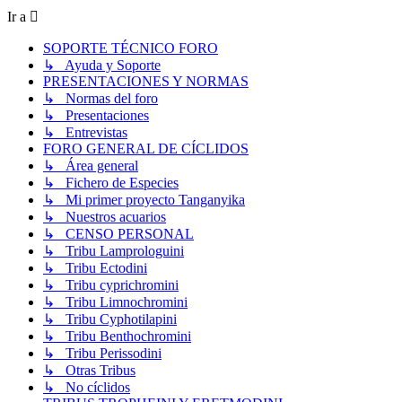
Ir a
SOPORTE TÉCNICO FORO
↳ Ayuda y Soporte
PRESENTACIONES Y NORMAS
↳ Normas del foro
↳ Presentaciones
↳ Entrevistas
FORO GENERAL DE CÍCLIDOS
↳ Área general
↳ Fichero de Especies
↳ Mi primer proyecto Tanganyika
↳ Nuestros acuarios
↳ CENSO PERSONAL
↳ Tribu Lamprologuini
↳ Tribu Ectodini
↳ Tribu cyprichromini
↳ Tribu Limnochromini
↳ Tribu Cyphotilapini
↳ Tribu Benthochromini
↳ Tribu Perissodini
↳ Otras Tribus
↳ No cíclidos