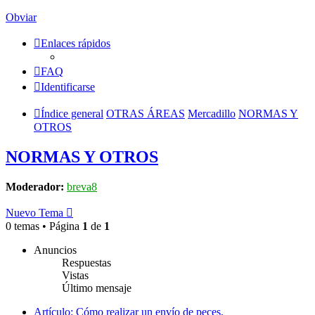
Obviar
Enlaces rápidos
FAQ
Identificarse
Índice general
OTRAS ÁREAS
Mercadillo
NORMAS Y
OTROS
NORMAS Y OTROS
Moderador:
breva8
Nuevo Tema
0 temas • Página
1
de
1
Anuncios
Respuestas
Vistas
Último mensaje
Artículo: Cómo realizar un envío de peces.