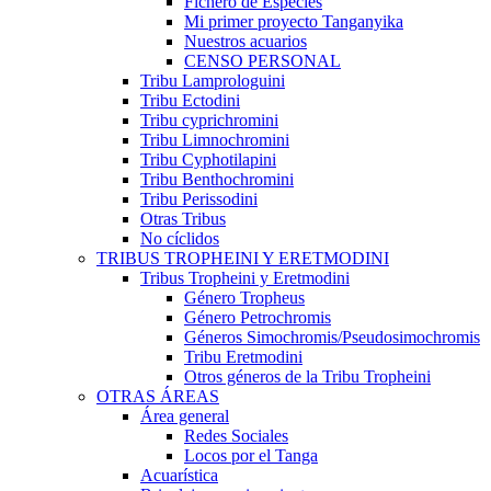
Fichero de Especies
Mi primer proyecto Tanganyika
Nuestros acuarios
CENSO PERSONAL
Tribu Lamprologuini
Tribu Ectodini
Tribu cyprichromini
Tribu Limnochromini
Tribu Cyphotilapini
Tribu Benthochromini
Tribu Perissodini
Otras Tribus
No cíclidos
TRIBUS TROPHEINI Y ERETMODINI
Tribus Tropheini y Eretmodini
Género Tropheus
Género Petrochromis
Géneros Simochromis/Pseudosimochromis
Tribu Eretmodini
Otros géneros de la Tribu Tropheini
OTRAS ÁREAS
Área general
Redes Sociales
Locos por el Tanga
Acuarística