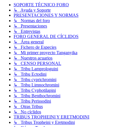
SOPORTE TÉCNICO FORO
↳ Ayuda y Soporte
PRESENTACIONES Y NORMAS
↳ Normas del foro
↳ Presentaciones
↳ Entrevistas
FORO GENERAL DE CÍCLIDOS
↳ Área general
↳ Fichero de Especies
↳ Mi primer proyecto Tanganyika
↳ Nuestros acuarios
↳ CENSO PERSONAL
↳ Tribu Lamprologuini
↳ Tribu Ectodini
↳ Tribu cyprichromini
↳ Tribu Limnochromini
↳ Tribu Cyphotilapini
↳ Tribu Benthochromini
↳ Tribu Perissodini
↳ Otras Tribus
↳ No cíclidos
TRIBUS TROPHEINI Y ERETMODINI
↳ Tribus Tropheini y Eretmodini