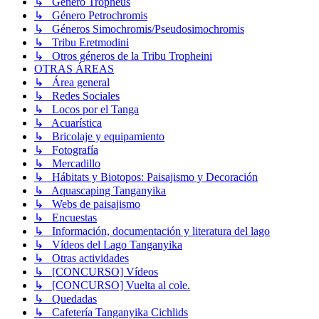
↳ Género Tropheus
↳ Género Petrochromis
↳ Géneros Simochromis/Pseudosimochromis
↳ Tribu Eretmodini
↳ Otros géneros de la Tribu Tropheini
OTRAS ÁREAS
↳ Área general
↳ Redes Sociales
↳ Locos por el Tanga
↳ Acuarística
↳ Bricolaje y equipamiento
↳ Fotografía
↳ Mercadillo
↳ Hábitats y Biotopos: Paisajismo y Decoración
↳ Aquascaping Tanganyika
↳ Webs de paisajismo
↳ Encuestas
↳ Información, documentación y literatura del lago
↳ Vídeos del Lago Tanganyika
↳ Otras actividades
↳ [CONCURSO] Vídeos
↳ [CONCURSO] Vuelta al cole.
↳ Quedadas
↳ Cafetería Tanganyika Cichlids