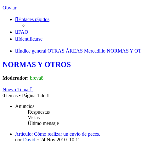
Obviar
Enlaces rápidos
FAQ
Identificarse
Índice general
OTRAS ÁREAS
Mercadillo
NORMAS Y O
NORMAS Y OTROS
Moderador:
breva8
Nuevo Tema
0 temas • Página
1
de
1
Anuncios
Respuestas
Vistas
Último mensaje
Artículo: Cómo realizar un envío de peces.
por
David
»
24 Nov 2010, 10:11