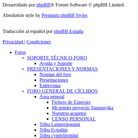
Desarrollado por
phpBB
® Forum Software © phpBB Limited
Absolution style by
Premium phpBB Styles
Traducción al español por
phpBB España
Privacidad
|
Condiciones
Foros
SOPORTE TÉCNICO FORO
Ayuda y Soporte
PRESENTACIONES Y NORMAS
Normas del foro
Presentaciones
Entrevistas
FORO GENERAL DE CÍCLIDOS
Área general
Fichero de Especies
Mi primer proyecto Tanganyika
Nuestros acuarios
CENSO PERSONAL
Tribu Lamprologuini
Tribu Ectodini
Tribu cyprichromini