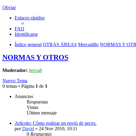
Obviar
Enlaces rápidos
FAQ
Identificarse
Índice general
OTRAS ÁREAS
Mercadillo
NORMAS Y OT
NORMAS Y OTROS
Moderador:
breva8
Nuevo Tema
0 temas • Página
1
de
1
Anuncios
Respuestas
Vistas
Último mensaje
Artículo: Cómo realizar un envío de peces.
por
David
»
24 Nov 2010, 10:11
0
Respuestas