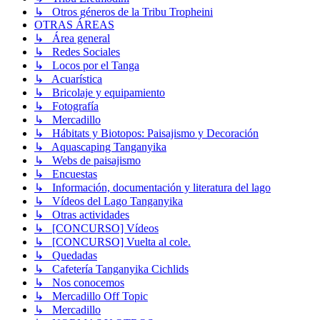
↳ Otros géneros de la Tribu Tropheini
OTRAS ÁREAS
↳ Área general
↳ Redes Sociales
↳ Locos por el Tanga
↳ Acuarística
↳ Bricolaje y equipamiento
↳ Fotografía
↳ Mercadillo
↳ Hábitats y Biotopos: Paisajismo y Decoración
↳ Aquascaping Tanganyika
↳ Webs de paisajismo
↳ Encuestas
↳ Información, documentación y literatura del lago
↳ Vídeos del Lago Tanganyika
↳ Otras actividades
↳ [CONCURSO] Vídeos
↳ [CONCURSO] Vuelta al cole.
↳ Quedadas
↳ Cafetería Tanganyika Cichlids
↳ Nos conocemos
↳ Mercadillo Off Topic
↳ Mercadillo