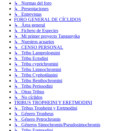
↳ Normas del foro
↳ Presentaciones
↳ Entrevistas
FORO GENERAL DE CÍCLIDOS
↳ Área general
↳ Fichero de Especies
↳ Mi primer proyecto Tanganyika
↳ Nuestros acuarios
↳ CENSO PERSONAL
↳ Tribu Lamprologuini
↳ Tribu Ectodini
↳ Tribu cyprichromini
↳ Tribu Limnochromini
↳ Tribu Cyphotilapini
↳ Tribu Benthochromini
↳ Tribu Perissodini
↳ Otras Tribus
↳ No cíclidos
TRIBUS TROPHEINI Y ERETMODINI
↳ Tribus Tropheini y Eretmodini
↳ Género Tropheus
↳ Género Petrochromis
↳ Géneros Simochromis/Pseudosimochromis
↳ Tribu Eretmodini