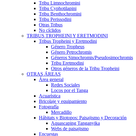
Tribu Limnochromini
Tribu Cyphotilapini
Tribu Benthochromini
Tribu Perissodini
Otras Tribus
No cíclidos
TRIBUS TROPHEINI Y ERETMODINI
Tribus Tropheini y Eretmodini
Género Tropheus
Género Petrochromis
Géneros Simochromis/Pseudosimochromis
Tribu Eretmodini
Otros géneros de la Tribu Tropheini
OTRAS ÁREAS
Área general
Redes Sociales
Locos por el Tanga
Acuarística
Bricolaje y equipamiento
Fotografía
Mercadillo
Hábitats y Biotopos: Paisajismo y Decoración
Aquascaping Tanganyika
Webs de paisajismo
Encuestas