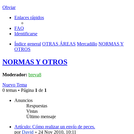
Obviar
Enlaces rápidos
FAQ
Identificarse
Índice general
OTRAS ÁREAS
Mercadillo
NORMAS Y
OTROS
NORMAS Y OTROS
Moderador:
breva8
Nuevo Tema
0 temas • Página
1
de
1
Anuncios
Respuestas
Vistas
Último mensaje
Artículo: Cómo realizar un envío de peces.
por
David
»
24 Nov 2010, 10:11