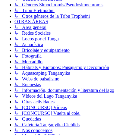
↳ Géneros Simochromis/Pseudosimochromis
↳ Tribu Eretmodini
↳ Otros géneros de la Tribu Tropheini
OTRAS ÁREAS
↳ Área general
↳ Redes Sociales
↳ Locos por el Tanga
↳ Acuarística
↳ Bricolaje y equipamiento
↳ Fotografía
↳ Mercadillo
↳ Hábitats y Biotopos: Paisajismo y Decoración
↳ Aquascaping Tanganyika
↳ Webs de paisajismo
↳ Encuestas
↳ Información, documentación y literatura del lago
↳ Vídeos del Lago Tanganyika
↳ Otras actividades
↳ [CONCURSO] Vídeos
↳ [CONCURSO] Vuelta al cole.
↳ Quedadas
↳ Cafetería Tanganyika Cichlids
↳ Nos conocemos