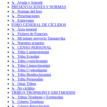
↳ Ayuda y Soporte
PRESENTACIONES Y NORMAS
↳ Normas del foro
↳ Presentaciones
↳ Entrevistas
FORO GENERAL DE CÍCLIDOS
↳ Área general
↳ Fichero de Especies
↳ Mi primer proyecto Tanganyika
↳ Nuestros acuarios
↳ CENSO PERSONAL
↳ Tribu Lamprologuini
↳ Tribu Ectodini
↳ Tribu cyprichromini
↳ Tribu Limnochromini
↳ Tribu Cyphotilapini
↳ Tribu Benthochromini
↳ Tribu Perissodini
↳ Otras Tribus
↳ No cíclidos
TRIBUS TROPHEINI Y ERETMODINI
↳ Tribus Tropheini y Eretmodini
↳ Género Tropheus
↳ Género Petrochromis