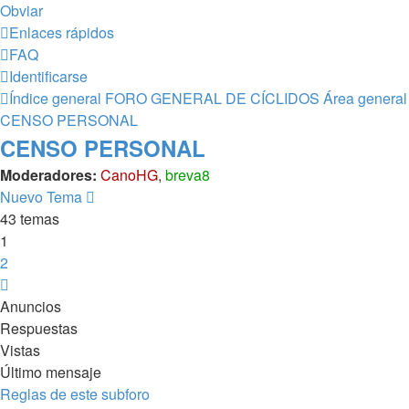
Obviar
Enlaces rápidos
FAQ
Identificarse
Índice general
FORO GENERAL DE CÍCLIDOS
Área general
CENSO PERSONAL
CENSO PERSONAL
Moderadores:
CanoHG
,
breva8
Nuevo Tema
43 temas
1
2
Siguiente
Anuncios
Respuestas
Vistas
Último mensaje
Reglas de este subforo