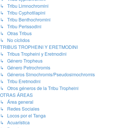
↳ Tribu Limnochromini
↳ Tribu Cyphotilapini
↳ Tribu Benthochromini
↳ Tribu Perissodini
↳ Otras Tribus
↳ No cíclidos
TRIBUS TROPHEINI Y ERETMODINI
↳ Tribus Tropheini y Eretmodini
↳ Género Tropheus
↳ Género Petrochromis
↳ Géneros Simochromis/Pseudosimochromis
↳ Tribu Eretmodini
↳ Otros géneros de la Tribu Tropheini
OTRAS ÁREAS
↳ Área general
↳ Redes Sociales
↳ Locos por el Tanga
↳ Acuarística