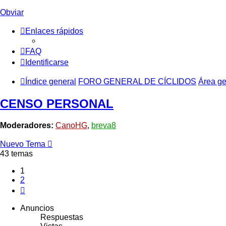
Obviar
Enlaces rápidos
FAQ
Identificarse
Índice general
FORO GENERAL DE CÍCLIDOS
Área ge
CENSO PERSONAL
Moderadores:
CanoHG
,
breva8
Nuevo Tema
43 temas
1
2
Siguiente
Anuncios
Respuestas