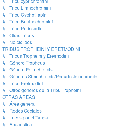
↳ Tribu cyprichromini
↳ Tribu Limnochromini
↳ Tribu Cyphotilapini
↳ Tribu Benthochromini
↳ Tribu Perissodini
↳ Otras Tribus
↳ No cíclidos
TRIBUS TROPHEINI Y ERETMODINI
↳ Tribus Tropheini y Eretmodini
↳ Género Tropheus
↳ Género Petrochromis
↳ Géneros Simochromis/Pseudosimochromis
↳ Tribu Eretmodini
↳ Otros géneros de la Tribu Tropheini
OTRAS ÁREAS
↳ Área general
↳ Redes Sociales
↳ Locos por el Tanga
↳ Acuarística