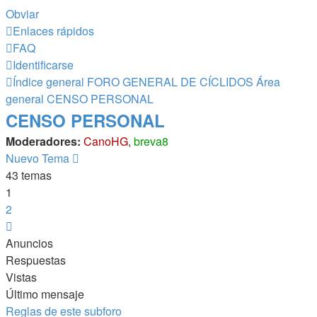
Obviar
Enlaces rápidos
FAQ
Identificarse
Índice general
FORO GENERAL DE CÍCLIDOS
Área
general
CENSO PERSONAL
CENSO PERSONAL
Moderadores:
CanoHG
,
breva8
Nuevo Tema
43 temas
1
2
Siguiente
Anuncios
Respuestas
Vistas
Último mensaje
Reglas de este subforo