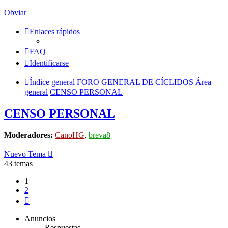
Obviar
Enlaces rápidos
FAQ
Identificarse
Índice general
FORO GENERAL DE CÍCLIDOS
Área
general
CENSO PERSONAL
CENSO PERSONAL
Moderadores:
CanoHG
,
breva8
Nuevo Tema
43 temas
1
2
Siguiente
Anuncios
Respuestas