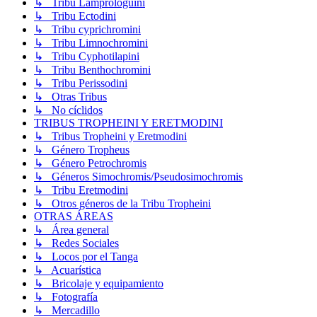
↳ Tribu Lamprologuini
↳ Tribu Ectodini
↳ Tribu cyprichromini
↳ Tribu Limnochromini
↳ Tribu Cyphotilapini
↳ Tribu Benthochromini
↳ Tribu Perissodini
↳ Otras Tribus
↳ No cíclidos
TRIBUS TROPHEINI Y ERETMODINI
↳ Tribus Tropheini y Eretmodini
↳ Género Tropheus
↳ Género Petrochromis
↳ Géneros Simochromis/Pseudosimochromis
↳ Tribu Eretmodini
↳ Otros géneros de la Tribu Tropheini
OTRAS ÁREAS
↳ Área general
↳ Redes Sociales
↳ Locos por el Tanga
↳ Acuarística
↳ Bricolaje y equipamiento
↳ Fotografía
↳ Mercadillo