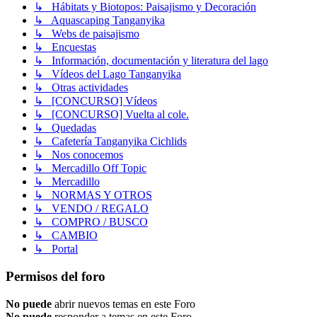
↳ Hábitats y Biotopos: Paisajismo y Decoración
↳ Aquascaping Tanganyika
↳ Webs de paisajismo
↳ Encuestas
↳ Información, documentación y literatura del lago
↳ Vídeos del Lago Tanganyika
↳ Otras actividades
↳ [CONCURSO] Vídeos
↳ [CONCURSO] Vuelta al cole.
↳ Quedadas
↳ Cafetería Tanganyika Cichlids
↳ Nos conocemos
↳ Mercadillo Off Topic
↳ Mercadillo
↳ NORMAS Y OTROS
↳ VENDO / REGALO
↳ COMPRO / BUSCO
↳ CAMBIO
↳ Portal
Permisos del foro
No puede
abrir nuevos temas en este Foro
No puede
responder a temas en este Foro