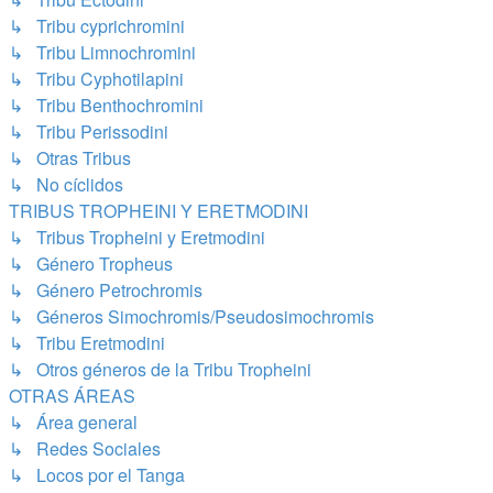
↳ Tribu cyprichromini
↳ Tribu Limnochromini
↳ Tribu Cyphotilapini
↳ Tribu Benthochromini
↳ Tribu Perissodini
↳ Otras Tribus
↳ No cíclidos
TRIBUS TROPHEINI Y ERETMODINI
↳ Tribus Tropheini y Eretmodini
↳ Género Tropheus
↳ Género Petrochromis
↳ Géneros Simochromis/Pseudosimochromis
↳ Tribu Eretmodini
↳ Otros géneros de la Tribu Tropheini
OTRAS ÁREAS
↳ Área general
↳ Redes Sociales
↳ Locos por el Tanga