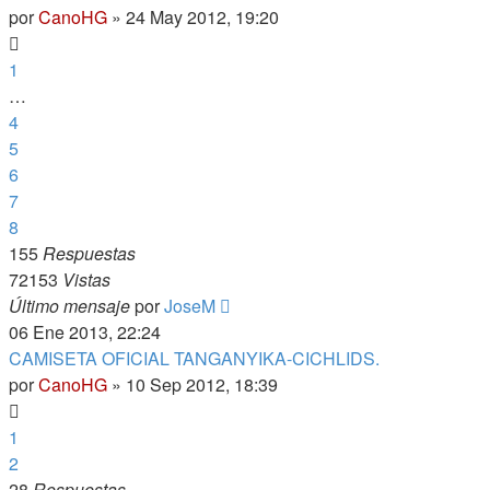
por
CanoHG
»
24 May 2012, 19:20
1
…
4
5
6
7
8
155
Respuestas
72153
Vistas
Último mensaje
por
JoseM
06 Ene 2013, 22:24
CAMISETA OFICIAL TANGANYIKA-CICHLIDS.
por
CanoHG
»
10 Sep 2012, 18:39
1
2
28
Respuestas