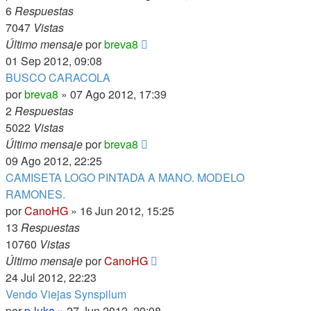
6
Respuestas
7047
Vistas
Último mensaje
por
breva8
01 Sep 2012, 09:08
BUSCO CARACOLA
por
breva8
»
07 Ago 2012, 17:39
2
Respuestas
5022
Vistas
Último mensaje
por
breva8
09 Ago 2012, 22:25
CAMISETA LOGO PINTADA A MANO. MODELO
RAMONES.
por
CanoHG
»
16 Jun 2012, 15:25
13
Respuestas
10760
Vistas
Último mensaje
por
CanoHG
24 Jul 2012, 22:23
Vendo Viejas Synspilum
por
p-luka
»
27 Jun 2012, 20:08