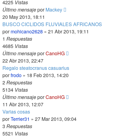
4225
Vistas
Último mensaje
por
Mackey
20 May 2013, 18:11
BUSCO CICLIDOS FLUVIALES AFRICANOS
por
mohicano2628
»
21 Abr 2013, 19:11
1
Respuestas
4685
Vistas
Último mensaje
por
CanoHG
22 Abr 2013, 22:47
Regalo steatocranus casuarius
por
frodo
»
18 Feb 2013, 14:20
2
Respuestas
5134
Vistas
Último mensaje
por
CanoHG
11 Abr 2013, 12:07
Varias cosas
por
Terrier31
»
27 Mar 2013, 09:04
3
Respuestas
5521
Vistas