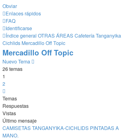
Obviar
Enlaces rápidos
FAQ
Identificarse
Índice general
OTRAS ÁREAS
Cafetería Tanganyika
Cichlids
Mercadillo Off Topic
Mercadillo Off Topic
Nuevo Tema
26 temas
1
2
Siguiente
Temas
Respuestas
Vistas
Último mensaje
CAMISETAS TANGANYIKA-CICHLIDS PINTADAS A
MANO.