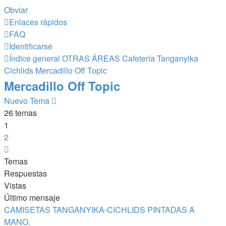
Obviar
Enlaces rápidos
FAQ
Identificarse
Índice general
OTRAS ÁREAS
Cafetería Tanganyika
Cichlids
Mercadillo Off Topic
Mercadillo Off Topic
Nuevo Tema
26 temas
1
2
Siguiente
Temas
Respuestas
Vistas
Último mensaje
CAMISETAS TANGANYIKA-CICHLIDS PINTADAS A
MANO.