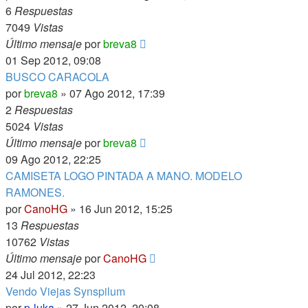
6
Respuestas
7049
Vistas
Último mensaje
por
breva8
01 Sep 2012, 09:08
BUSCO CARACOLA
por
breva8
»
07 Ago 2012, 17:39
2
Respuestas
5024
Vistas
Último mensaje
por
breva8
09 Ago 2012, 22:25
CAMISETA LOGO PINTADA A MANO. MODELO
RAMONES.
por
CanoHG
»
16 Jun 2012, 15:25
13
Respuestas
10762
Vistas
Último mensaje
por
CanoHG
24 Jul 2012, 22:23
Vendo Viejas Synspilum
por
p-luka
»
27 Jun 2012, 20:08