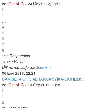
por
CanoHG
»
24 May 2012, 19:20
1
…
4
5
6
7
8
155
Respuestas
72162
Vistas
Último mensaje
por
JoseM
06 Ene 2013, 22:24
CAMISETA OFICIAL TANGANYIKA-CICHLIDS.
por
CanoHG
»
10 Sep 2012, 18:39
1
2
28
Respuestas