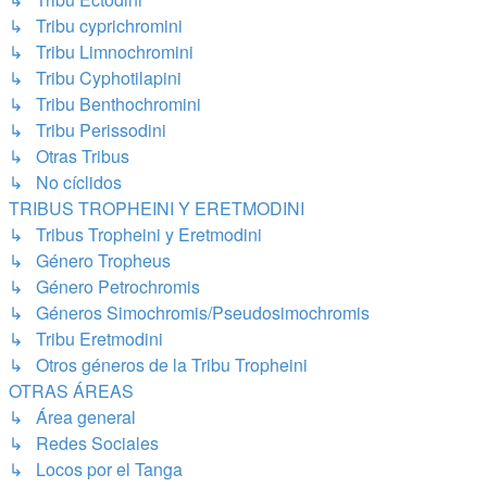
↳ Tribu cyprichromini
↳ Tribu Limnochromini
↳ Tribu Cyphotilapini
↳ Tribu Benthochromini
↳ Tribu Perissodini
↳ Otras Tribus
↳ No cíclidos
TRIBUS TROPHEINI Y ERETMODINI
↳ Tribus Tropheini y Eretmodini
↳ Género Tropheus
↳ Género Petrochromis
↳ Géneros Simochromis/Pseudosimochromis
↳ Tribu Eretmodini
↳ Otros géneros de la Tribu Tropheini
OTRAS ÁREAS
↳ Área general
↳ Redes Sociales
↳ Locos por el Tanga