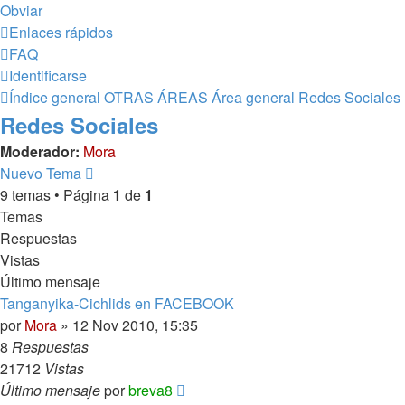
Obviar
Enlaces rápidos
FAQ
Identificarse
Índice general
OTRAS ÁREAS
Área general
Redes Sociales
Redes Sociales
Moderador:
Mora
Nuevo Tema
9 temas • Página
1
de
1
Temas
Respuestas
Vistas
Último mensaje
Tanganyika-Cichlids en FACEBOOK
por
Mora
»
12 Nov 2010, 15:35
8
Respuestas
21712
Vistas
Último mensaje
por
breva8