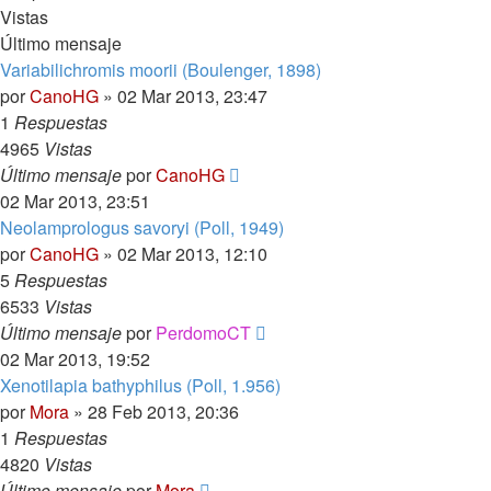
Vistas
Último mensaje
Variabilichromis moorii (Boulenger, 1898)
por
CanoHG
»
02 Mar 2013, 23:47
1
Respuestas
4965
Vistas
Último mensaje
por
CanoHG
02 Mar 2013, 23:51
Neolamprologus savoryi (Poll, 1949)
por
CanoHG
»
02 Mar 2013, 12:10
5
Respuestas
6533
Vistas
Último mensaje
por
PerdomoCT
02 Mar 2013, 19:52
Xenotilapia bathyphilus (Poll, 1.956)
por
Mora
»
28 Feb 2013, 20:36
1
Respuestas
4820
Vistas
Último mensaje
por
Mora