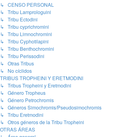
↳ CENSO PERSONAL
↳ Tribu Lamprologuini
↳ Tribu Ectodini
↳ Tribu cyprichromini
↳ Tribu Limnochromini
↳ Tribu Cyphotilapini
↳ Tribu Benthochromini
↳ Tribu Perissodini
↳ Otras Tribus
↳ No cíclidos
TRIBUS TROPHEINI Y ERETMODINI
↳ Tribus Tropheini y Eretmodini
↳ Género Tropheus
↳ Género Petrochromis
↳ Géneros Simochromis/Pseudosimochromis
↳ Tribu Eretmodini
↳ Otros géneros de la Tribu Tropheini
OTRAS ÁREAS
↳ Área general