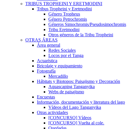
TRIBUS TROPHEINI Y ERETMODINI
Tribus Tropheini y Eretmodini
Género Tropheus
Género Petrochromis
Géneros Simochromis/Pseudosimochromis
Tribu Eretmodini
Otros géneros de la Tribu Tropheini
OTRAS ÁREAS
Área general
Redes Sociales
Locos por el Tanga
Acuarística
Bricolaje y equipamiento
Fotografía
Mercadillo
Hábitats y Biotopos: Paisajismo y Decoración
Aquascaping Tanganyika
Webs de paisajismo
Encuestas
Información, documentación y literatura del lago
Vídeos del Lago Tanganyika
Otras actividades
[CONCURSO] Vídeos
[CONCURSO] Vuelta al cole.
Quedadas