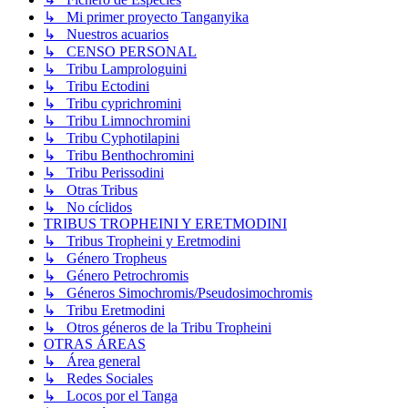
↳ Mi primer proyecto Tanganyika
↳ Nuestros acuarios
↳ CENSO PERSONAL
↳ Tribu Lamprologuini
↳ Tribu Ectodini
↳ Tribu cyprichromini
↳ Tribu Limnochromini
↳ Tribu Cyphotilapini
↳ Tribu Benthochromini
↳ Tribu Perissodini
↳ Otras Tribus
↳ No cíclidos
TRIBUS TROPHEINI Y ERETMODINI
↳ Tribus Tropheini y Eretmodini
↳ Género Tropheus
↳ Género Petrochromis
↳ Géneros Simochromis/Pseudosimochromis
↳ Tribu Eretmodini
↳ Otros géneros de la Tribu Tropheini
OTRAS ÁREAS
↳ Área general
↳ Redes Sociales
↳ Locos por el Tanga