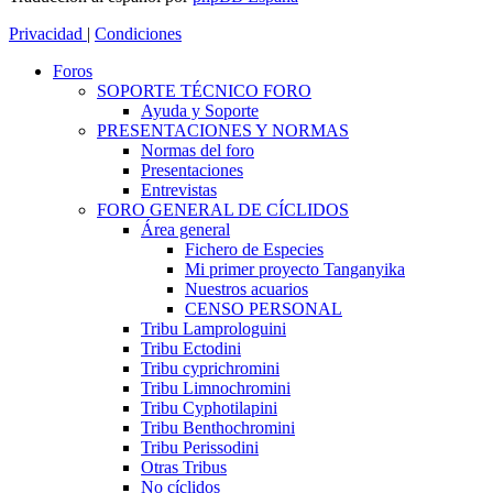
Privacidad
|
Condiciones
Foros
SOPORTE TÉCNICO FORO
Ayuda y Soporte
PRESENTACIONES Y NORMAS
Normas del foro
Presentaciones
Entrevistas
FORO GENERAL DE CÍCLIDOS
Área general
Fichero de Especies
Mi primer proyecto Tanganyika
Nuestros acuarios
CENSO PERSONAL
Tribu Lamprologuini
Tribu Ectodini
Tribu cyprichromini
Tribu Limnochromini
Tribu Cyphotilapini
Tribu Benthochromini
Tribu Perissodini
Otras Tribus
No cíclidos