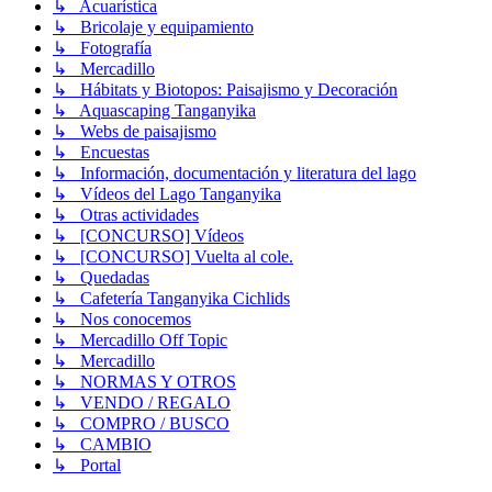
↳ Acuarística
↳ Bricolaje y equipamiento
↳ Fotografía
↳ Mercadillo
↳ Hábitats y Biotopos: Paisajismo y Decoración
↳ Aquascaping Tanganyika
↳ Webs de paisajismo
↳ Encuestas
↳ Información, documentación y literatura del lago
↳ Vídeos del Lago Tanganyika
↳ Otras actividades
↳ [CONCURSO] Vídeos
↳ [CONCURSO] Vuelta al cole.
↳ Quedadas
↳ Cafetería Tanganyika Cichlids
↳ Nos conocemos
↳ Mercadillo Off Topic
↳ Mercadillo
↳ NORMAS Y OTROS
↳ VENDO / REGALO
↳ COMPRO / BUSCO
↳ CAMBIO
↳ Portal