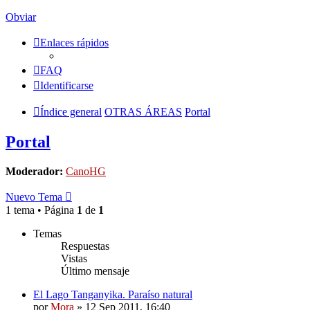
Obviar
Enlaces rápidos
FAQ
Identificarse
Índice general
OTRAS ÁREAS
Portal
Portal
Moderador:
CanoHG
Nuevo Tema
1 tema • Página
1
de
1
Temas
Respuestas
Vistas
Último mensaje
El Lago Tanganyika. Paraíso natural
por
Mora
»
12 Sep 2011, 16:40