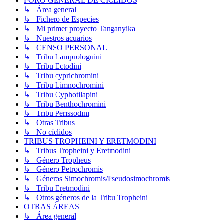
FORO GENERAL DE CÍCLIDOS
↳ Área general
↳ Fichero de Especies
↳ Mi primer proyecto Tanganyika
↳ Nuestros acuarios
↳ CENSO PERSONAL
↳ Tribu Lamprologuini
↳ Tribu Ectodini
↳ Tribu cyprichromini
↳ Tribu Limnochromini
↳ Tribu Cyphotilapini
↳ Tribu Benthochromini
↳ Tribu Perissodini
↳ Otras Tribus
↳ No cíclidos
TRIBUS TROPHEINI Y ERETMODINI
↳ Tribus Tropheini y Eretmodini
↳ Género Tropheus
↳ Género Petrochromis
↳ Géneros Simochromis/Pseudosimochromis
↳ Tribu Eretmodini
↳ Otros géneros de la Tribu Tropheini
OTRAS ÁREAS
↳ Área general