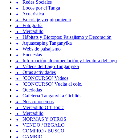
↳ Redes Sociales
↳ Locos por el Tanga
↳ Acuarística
↳ Bricolaje y equipamiento
↳ Fotografía
↳ Mercadillo
↳ Hábitats y Biotopos: Paisajismo y Decoración
↳ Aquascaping Tanganyika
↳ Webs de paisajismo
↳ Encuestas
↳ Información, documentación y literatura del lago
↳ Vídeos del Lago Tanganyika
↳ Otras actividades
↳ [CONCURSO] Vídeos
↳ [CONCURSO] Vuelta al cole.
↳ Quedadas
↳ Cafetería Tanganyika Cichlids
↳ Nos conocemos
↳ Mercadillo Off Topic
↳ Mercadillo
↳ NORMAS Y OTROS
↳ VENDO / REGALO
↳ COMPRO / BUSCO
↳ CAMBIO