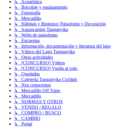
↳ Acuarística
↳ Bricolaje y equipamiento
↳ Fotografía
↳ Mercadillo
↳ Hábitats y Biotopos: Paisajismo y Decoración
↳ Aquascaping Tanganyika
↳ Webs de paisajismo
↳ Encuestas
↳ Información, documentación y literatura del lago
↳ Vídeos del Lago Tanganyika
↳ Otras actividades
↳ [CONCURSO] Vídeos
↳ [CONCURSO] Vuelta al cole.
↳ Quedadas
↳ Cafetería Tanganyika Cichlids
↳ Nos conocemos
↳ Mercadillo Off Topic
↳ Mercadillo
↳ NORMAS Y OTROS
↳ VENDO / REGALO
↳ COMPRO / BUSCO
↳ CAMBIO
↳ Portal