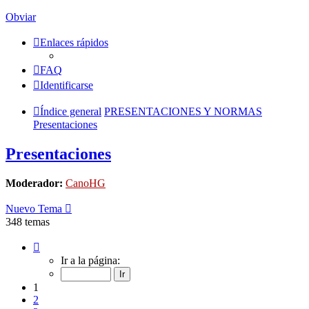
Obviar
Enlaces rápidos
FAQ
Identificarse
Índice general
PRESENTACIONES Y NORMAS
Presentaciones
Presentaciones
Moderador:
CanoHG
Nuevo Tema
348 temas
Página
1
Ir a la página:
de
14
1
2