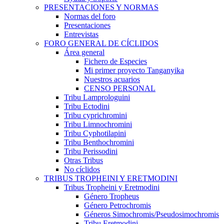
PRESENTACIONES Y NORMAS
Normas del foro
Presentaciones
Entrevistas
FORO GENERAL DE CÍCLIDOS
Área general
Fichero de Especies
Mi primer proyecto Tanganyika
Nuestros acuarios
CENSO PERSONAL
Tribu Lamprologuini
Tribu Ectodini
Tribu cyprichromini
Tribu Limnochromini
Tribu Cyphotilapini
Tribu Benthochromini
Tribu Perissodini
Otras Tribus
No cíclidos
TRIBUS TROPHEINI Y ERETMODINI
Tribus Tropheini y Eretmodini
Género Tropheus
Género Petrochromis
Géneros Simochromis/Pseudosimochromis
Tribu Eretmodini