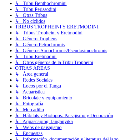
↳ Tribu Benthochromini
↳ Tribu Perissodini
↳ Otras Tribus
↳ No cíclidos
TRIBUS TROPHEINI Y ERETMODINI
↳ Tribus Tropheini y Eretmodini
↳ Género Tropheus
↳ Género Petrochromis
↳ Géneros Simochromis/Pseudosimochromis
↳ Tribu Eretmodini
↳ Otros géneros de la Tribu Tropheini
OTRAS ÁREAS
↳ Área general
↳ Redes Sociales
↳ Locos por el Tanga
↳ Acuarística
↳ Bricolaje y equipamiento
↳ Fotografía
↳ Mercadillo
↳ Hábitats y Biotopos: Paisajismo y Decoración
↳ Aquascaping Tanganyika
↳ Webs de paisajismo
↳ Encuestas
↳ Información, documentación y literatura del lago