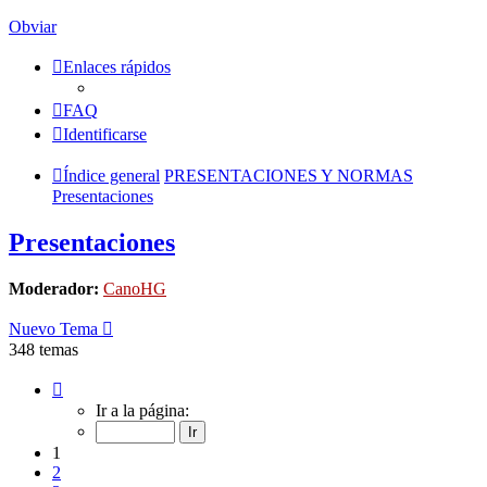
Obviar
Enlaces rápidos
FAQ
Identificarse
Índice general
PRESENTACIONES Y NORMAS
Presentaciones
Presentaciones
Moderador:
CanoHG
Nuevo Tema
348 temas
Página
1
Ir a la página:
de
14
1
2