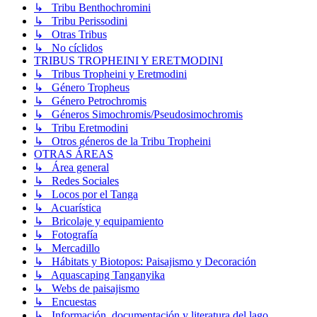
↳ Tribu Benthochromini
↳ Tribu Perissodini
↳ Otras Tribus
↳ No cíclidos
TRIBUS TROPHEINI Y ERETMODINI
↳ Tribus Tropheini y Eretmodini
↳ Género Tropheus
↳ Género Petrochromis
↳ Géneros Simochromis/Pseudosimochromis
↳ Tribu Eretmodini
↳ Otros géneros de la Tribu Tropheini
OTRAS ÁREAS
↳ Área general
↳ Redes Sociales
↳ Locos por el Tanga
↳ Acuarística
↳ Bricolaje y equipamiento
↳ Fotografía
↳ Mercadillo
↳ Hábitats y Biotopos: Paisajismo y Decoración
↳ Aquascaping Tanganyika
↳ Webs de paisajismo
↳ Encuestas
↳ Información, documentación y literatura del lago