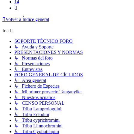
14
Siguiente
Volver a Índice general
Ir a
SOPORTE TÉCNICO FORO
↳ Ayuda y Soporte
PRESENTACIONES Y NORMAS
↳ Normas del foro
↳ Presentaciones
↳ Entrevistas
FORO GENERAL DE CÍCLIDOS
↳ Área general
↳ Fichero de Especies
↳ Mi primer proyecto Tanganyika
↳ Nuestros acuarios
↳ CENSO PERSONAL
↳ Tribu Lamprologuini
↳ Tribu Ectodini
↳ Tribu cyprichromini
↳ Tribu Limnochromini
↳ Tribu Cyphotilapini