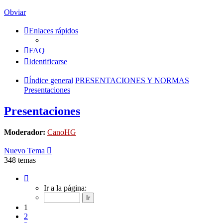
Obviar
Enlaces rápidos
FAQ
Identificarse
Índice general
PRESENTACIONES Y NORMAS
Presentaciones
Presentaciones
Moderador:
CanoHG
Nuevo Tema
348 temas
Página
1
Ir a la página:
de
14
1
2