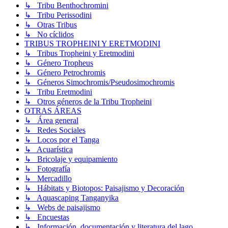
↳ Tribu Benthochromini
↳ Tribu Perissodini
↳ Otras Tribus
↳ No cíclidos
TRIBUS TROPHEINI Y ERETMODINI
↳ Tribus Tropheini y Eretmodini
↳ Género Tropheus
↳ Género Petrochromis
↳ Géneros Simochromis/Pseudosimochromis
↳ Tribu Eretmodini
↳ Otros géneros de la Tribu Tropheini
OTRAS ÁREAS
↳ Área general
↳ Redes Sociales
↳ Locos por el Tanga
↳ Acuarística
↳ Bricolaje y equipamiento
↳ Fotografía
↳ Mercadillo
↳ Hábitats y Biotopos: Paisajismo y Decoración
↳ Aquascaping Tanganyika
↳ Webs de paisajismo
↳ Encuestas
↳ Información, documentación y literatura del lago