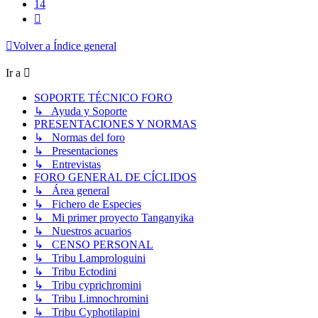
14
Siguiente
Volver a Índice general
Ir a
SOPORTE TÉCNICO FORO
↳ Ayuda y Soporte
PRESENTACIONES Y NORMAS
↳ Normas del foro
↳ Presentaciones
↳ Entrevistas
FORO GENERAL DE CÍCLIDOS
↳ Área general
↳ Fichero de Especies
↳ Mi primer proyecto Tanganyika
↳ Nuestros acuarios
↳ CENSO PERSONAL
↳ Tribu Lamprologuini
↳ Tribu Ectodini
↳ Tribu cyprichromini
↳ Tribu Limnochromini
↳ Tribu Cyphotilapini