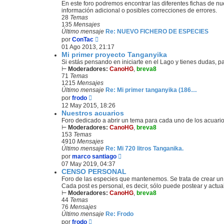
En este foro podremos encontrar las diferentes fichas de nu
información adicional o posibles correcciones de errores.
28
Temas
135
Mensajes
Último mensaje
Re: NUEVO FICHERO DE ESPECIES
V
por
ConTac
e
01 Ago 2013, 21:17
r
Mi primer proyecto Tanganyika
ú
Si estás pensando en iniciarte en el Lago y tienes dudas, 
l
⊢
Moderadores:
CanoHG
,
breva8
t
71
Temas
i
1215
Mensajes
m
Último mensaje
Re: Mi primer tanganyika (186…
o
V
por
frodo
m
e
12 May 2015, 18:26
e
r
Nuestros acuarios
n
ú
Foro dedicado a abrir un tema para cada uno de los acuari
s
l
⊢
Moderadores:
CanoHG
,
breva8
a
t
153
Temas
j
i
4910
Mensajes
e
m
Último mensaje
Re: Mi 720 litros Tanganika.
o
V
por
marco santiago
m
e
07 May 2019, 04:37
e
r
CENSO PERSONAL
n
ú
Foro de las especies que mantenemos. Se trata de crear un 
s
l
Cada post es personal, es decir, sólo puede postear y actual
a
t
⊢
Moderadores:
CanoHG
,
breva8
j
i
44
Temas
e
m
76
Mensajes
o
Último mensaje
Re: Frodo
m
V
por
frodo