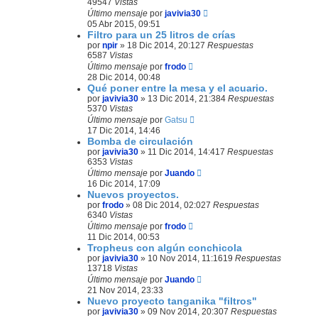
49547
Vistas
Último mensaje
por
javivia30
05 Abr 2015, 09:51
Filtro para un 25 litros de crías
por
npir
»
18 Dic 2014, 20:12
7
Respuestas
6587
Vistas
Último mensaje
por
frodo
28 Dic 2014, 00:48
Qué poner entre la mesa y el acuario.
por
javivia30
»
13 Dic 2014, 21:38
4
Respuestas
5370
Vistas
Último mensaje
por
Gatsu
17 Dic 2014, 14:46
Bomba de circulación
por
javivia30
»
11 Dic 2014, 14:41
7
Respuestas
6353
Vistas
Último mensaje
por
Juando
16 Dic 2014, 17:09
Nuevos proyectos.
por
frodo
»
08 Dic 2014, 02:02
7
Respuestas
6340
Vistas
Último mensaje
por
frodo
11 Dic 2014, 00:53
Tropheus con algún conchicola
por
javivia30
»
10 Nov 2014, 11:16
19
Respuestas
13718
Vistas
Último mensaje
por
Juando
21 Nov 2014, 23:33
Nuevo proyecto tanganika "filtros"
por
javivia30
»
09 Nov 2014, 20:30
7
Respuestas