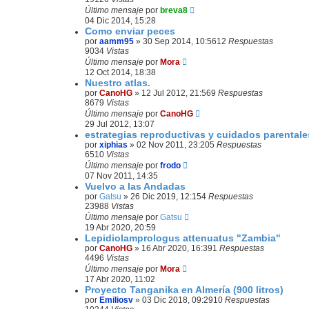
Último mensaje
por
breva8
04 Dic 2014, 15:28
Como enviar peces
por
aamm95
»
30 Sep 2014, 10:56
12
Respuestas
9034
Vistas
Último mensaje
por
Mora
12 Oct 2014, 18:38
Nuestro atlas.
por
CanoHG
»
12 Jul 2012, 21:56
9
Respuestas
8679
Vistas
Último mensaje
por
CanoHG
29 Jul 2012, 13:07
estrategias reproductivas y cuidados parentales
por
xiphias
»
02 Nov 2011, 23:20
5
Respuestas
6510
Vistas
Último mensaje
por
frodo
07 Nov 2011, 14:35
Vuelvo a las Andadas
por
Gatsu
»
26 Dic 2019, 12:15
4
Respuestas
23988
Vistas
Último mensaje
por
Gatsu
19 Abr 2020, 20:59
Lepidiolamprologus attenuatus "Zambia"
por
CanoHG
»
16 Abr 2020, 16:39
1
Respuestas
4496
Vistas
Último mensaje
por
Mora
17 Abr 2020, 11:02
Proyecto Tanganika en Almería (900 litros)
por
Emiliosv
»
03 Dic 2018, 09:29
10
Respuestas