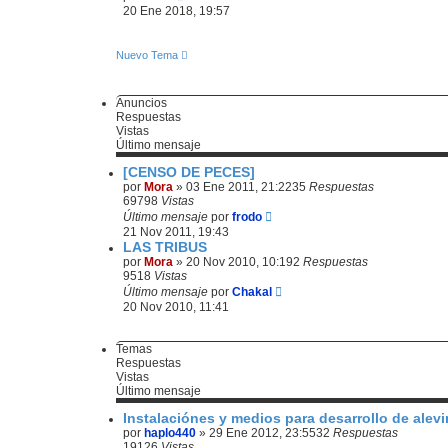
e
e
20 Ene 2018, 19:57
n
r
s
ú
a
l
Nuevo Tema
j
t
e
i
m
Anuncios
o
Respuestas
m
Vistas
e
Último mensaje
n
s
[CENSO DE PECES]
a
por
Mora
»
03 Ene 2011, 21:22
35
Respuestas
j
69798
Vistas
e
Último mensaje
por
frodo
21 Nov 2011, 19:43
LAS TRIBUS
por
Mora
»
20 Nov 2010, 10:19
2
Respuestas
9518
Vistas
Último mensaje
por
Chakal
20 Nov 2010, 11:41
Temas
Respuestas
Vistas
Último mensaje
Instalaciónes y medios para desarrollo de alevi
por
haplo440
»
29 Ene 2012, 23:55
32
Respuestas
19126
Vistas