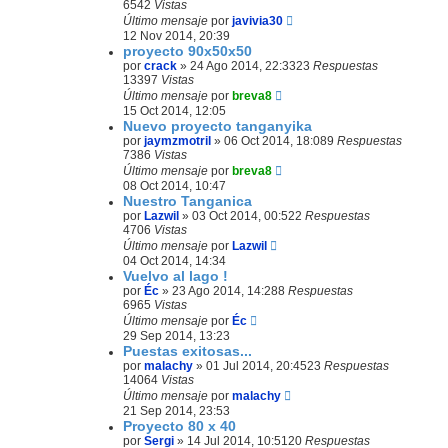
6542
Vistas
Último mensaje
por
javivia30
12 Nov 2014, 20:39
proyecto 90x50x50
por
crack
»
24 Ago 2014, 22:33
23
Respuestas
13397
Vistas
Último mensaje
por
breva8
15 Oct 2014, 12:05
Nuevo proyecto tanganyika
por
jaymzmotril
»
06 Oct 2014, 18:08
9
Respuestas
7386
Vistas
Último mensaje
por
breva8
08 Oct 2014, 10:47
Nuestro Tanganica
por
Lazwil
»
03 Oct 2014, 00:52
2
Respuestas
4706
Vistas
Último mensaje
por
Lazwil
04 Oct 2014, 14:34
Vuelvo al lago !
por
Éc
»
23 Ago 2014, 14:28
8
Respuestas
6965
Vistas
Último mensaje
por
Éc
29 Sep 2014, 13:23
Puestas exitosas...
por
malachy
»
01 Jul 2014, 20:45
23
Respuestas
14064
Vistas
Último mensaje
por
malachy
21 Sep 2014, 23:53
Proyecto 80 x 40
por
Sergi
»
14 Jul 2014, 10:51
20
Respuestas