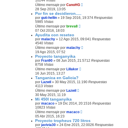
10244
Vistas
Último mensaje
por
CanoHG
28 Sep 2019, 13:05
Por fin se decidieron.....
por
guti-hellin
»
19 Sep 2016, 19:37
4
Respuestas
5985
Vistas
Último mensaje
por
breva8
07 Oct 2016, 18:03
Ayudita con reseteo
por
malachy
»
12 Ago 2015, 09:04
1
Respuestas
4540
Vistas
Último mensaje
por
malachy
19 Ago 2015, 07:52
Proyecto tanganyika
por
Fran90
»
08 Jun 2015, 21:57
12
Respuestas
8758
Vistas
Último mensaje
por
Lillakor
16 Jun 2015, 13:27
Tanganica en Galicia?
por
Lazwil
»
30 May 2015, 11:19
0
Respuestas
4113
Vistas
Último mensaje
por
Lazwil
30 May 2015, 11:19
Mi 450l tanganyika
por
macaco
»
19 Dic 2014, 20:15
16
Respuestas
10823
Vistas
Último mensaje
por
macaco
05 Abr 2015, 16:23
Proyecto tropheus 720 litros
por
javivia30
»
24 Ene 2015, 22:00
26
Respuestas