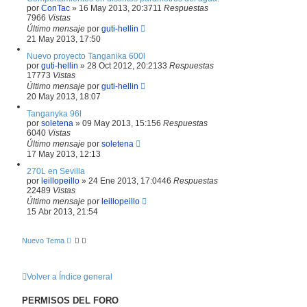
por
ConTac
»
16 May 2013, 20:37
11
Respuestas
7966
Vistas
Último mensaje
por
guti-hellin
21 May 2013, 17:50
Nuevo proyecto Tanganika 600l
por
guti-hellin
»
28 Oct 2012, 20:21
33
Respuestas
17773
Vistas
Último mensaje
por
guti-hellin
20 May 2013, 18:07
Tanganyka 96l
por
soletena
»
09 May 2013, 15:15
6
Respuestas
6040
Vistas
Último mensaje
por
soletena
17 May 2013, 12:13
270L en Sevilla
por
leillopeillo
»
24 Ene 2013, 17:04
46
Respuestas
22489
Vistas
Último mensaje
por
leillopeillo
15 Abr 2013, 21:54
Nuevo Tema
Volver a Índice general
PERMISOS DEL FORO