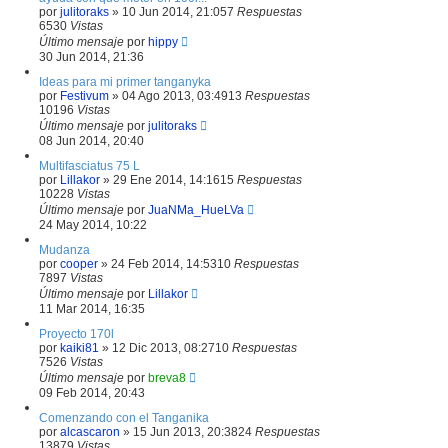
por
julitoraks
»
10 Jun 2014, 21:05
7
Respuestas
6530
Vistas
Último mensaje
por
hippy
30 Jun 2014, 21:36
Ideas para mi primer tanganyka
por
Festivum
»
04 Ago 2013, 03:49
13
Respuestas
10196
Vistas
Último mensaje
por
julitoraks
08 Jun 2014, 20:40
Multifasciatus 75 L
por
Lillakor
»
29 Ene 2014, 14:16
15
Respuestas
10228
Vistas
Último mensaje
por
JuaNMa_HueLVa
24 May 2014, 10:22
Mudanza
por
cooper
»
24 Feb 2014, 14:53
10
Respuestas
7897
Vistas
Último mensaje
por
Lillakor
11 Mar 2014, 16:35
Proyecto 170l
por
kaiki81
»
12 Dic 2013, 08:27
10
Respuestas
7526
Vistas
Último mensaje
por
breva8
09 Feb 2014, 20:43
Comenzando con el Tanganika
por
alcascaron
»
15 Jun 2013, 20:38
24
Respuestas
13879
Vistas