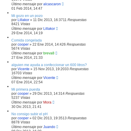
Último mensaje
por
alcascaron
01 Feb 2014, 14:47
Mi gozo en un pozo
por
Lillakor
»
11 Dic 2013, 16:37
11
Respuestas
8421
Vistas
Último mensaje
por
Lillakor
29 Ene 2014, 14:19
Comida congelada
por
cooper
»
22 Ene 2014, 14:42
6
Respuestas
5674
Vistas
Último mensaje
por
breva8
27 Ene 2014, 21:33
alguien me ayuda a confeccionar un 600 litros?
por
Vicente
»
15 Nov 2013, 19:20
33
Respuestas
16703
Vistas
Último mensaje
por
Vicente
07 Ene 2014, 22:54
Mi primera puesta
por
cooper
»
29 Dic 2013, 14:31
4
Respuestas
5237
Vistas
Último mensaje
por
Mora
30 Dic 2013, 21:41
No consigo subir el pH
por
cooper
»
02 Dic 2013, 19:35
13
Respuestas
8878
Vistas
Último mensaje
por
Juando