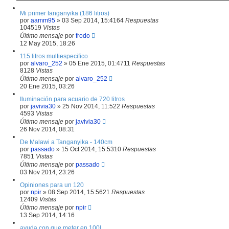
Mi primer tanganyika (186 litros)
por
aamm95
»
03 Sep 2014, 15:41
64
Respuestas
104519
Vistas
Último mensaje
por
frodo
12 May 2015, 18:26
115 litros multiespecifico
por
alvaro_252
»
05 Ene 2015, 01:47
11
Respuestas
8128
Vistas
Último mensaje
por
alvaro_252
20 Ene 2015, 03:26
Iluminación para acuario de 720 litros
por
javivia30
»
25 Nov 2014, 11:52
2
Respuestas
4593
Vistas
Último mensaje
por
javivia30
26 Nov 2014, 08:31
De Malawi a Tanganyika - 140cm
por
passado
»
15 Oct 2014, 15:53
10
Respuestas
7851
Vistas
Último mensaje
por
passado
03 Nov 2014, 23:26
Opiniones para un 120
por
npir
»
08 Sep 2014, 15:56
21
Respuestas
12409
Vistas
Último mensaje
por
npir
13 Sep 2014, 14:16
ayuda con que meter en 100l...