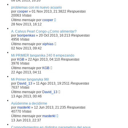
08 Dic 2013, 16:20
problemas con mi nuevo acuario
por
cooper
»
01 Nov 2013, 21:38
22
Respuestas
20063
Vistas
Último mensaje
por
cooper
28 Nov 2013, 16:12
A. Calvus Pearl Congo-¿Como alimentar?
por
txoripenkas
»
20 Oct 2013, 16:21
3
Respuestas
4956
Vistas
Último mensaje
por
xiphias
02 Nov 2013, 09:42
Mi PRIMER tanganika 240 lt empezando
por
KGB
»
22 Ago 2013, 04:11
0
Respuestas
3976
Vistas
Último mensaje
por
KGB
22 Ago 2013, 04:11
Mi Primer tanganyka 96l
por
David_13
»
11 Ago 2013, 19:25
11
Respuestas
7637
Vistas
Último mensaje
por
David_13
13 Ago 2013, 00:46
Ayúdenme a decidirme
por
masterkl
»
12 Jun 2013, 21:23
5
Respuestas
40770
Vistas
Último mensaje
por
masterkl
13 Jun 2013, 22:37
Comportamientos en distintos parametros del agua.