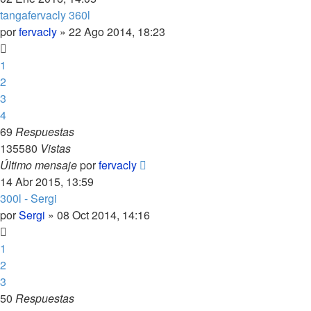
tangafervacly 360l
por
fervacly
»
22 Ago 2014, 18:23
1
2
3
4
69
Respuestas
135580
Vistas
Último mensaje
por
fervacly
14 Abr 2015, 13:59
300l - Sergi
por
Sergi
»
08 Oct 2014, 14:16
1
2
3
50
Respuestas