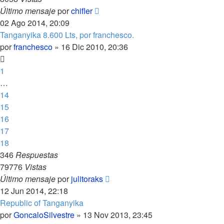
Último mensaje
por
chifler
02 Ago 2014, 20:09
Tanganyika 8.600 Lts, por franchesco.
por
franchesco
»
16 Dic 2010, 20:36
1
…
14
15
16
17
18
346
Respuestas
79776
Vistas
Último mensaje
por
julitoraks
12 Jun 2014, 22:18
Republic of Tanganyika
por
GoncaloSilvestre
»
13 Nov 2013, 23:45