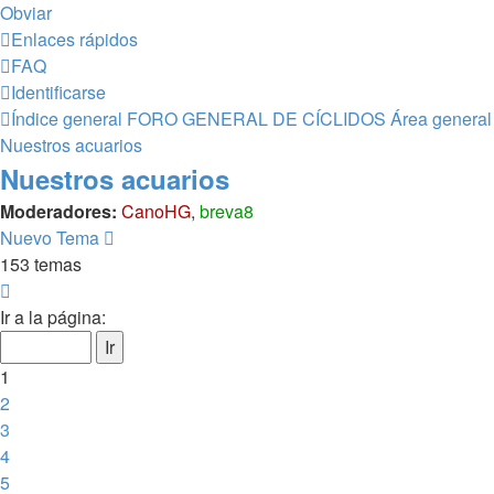
Obviar
Enlaces rápidos
FAQ
Identificarse
Índice general
FORO GENERAL DE CÍCLIDOS
Área general
Nuestros acuarios
Nuestros acuarios
Moderadores:
CanoHG
,
breva8
Nuevo Tema
153 temas
Página
1
Ir a la página:
de
7
1
2
3
4
5