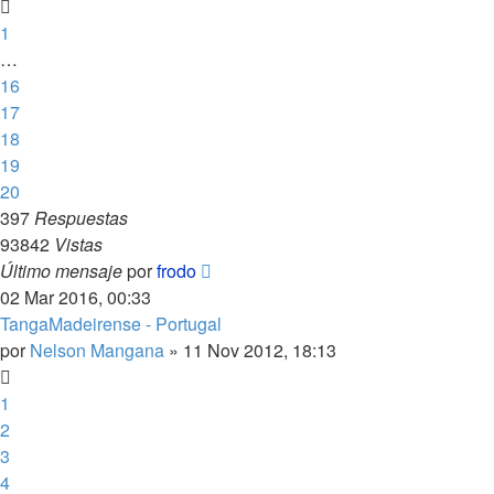
1
…
16
17
18
19
20
397
Respuestas
93842
Vistas
Último mensaje
por
frodo
02 Mar 2016, 00:33
TangaMadeirense - Portugal
por
Nelson Mangana
»
11 Nov 2012, 18:13
1
2
3
4