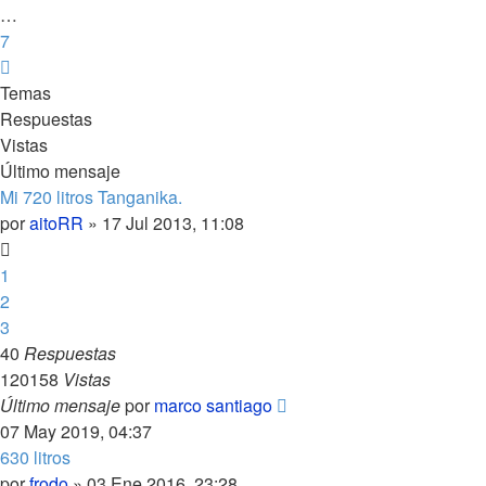
…
7
Siguiente
Temas
Respuestas
Vistas
Último mensaje
Mi 720 litros Tanganika.
por
aitoRR
»
17 Jul 2013, 11:08
1
2
3
40
Respuestas
120158
Vistas
Último mensaje
por
marco santiago
07 May 2019, 04:37
630 litros
por
frodo
»
03 Ene 2016, 23:28