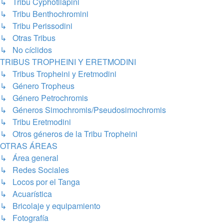
↳ Tribu Cyphotilapini
↳ Tribu Benthochromini
↳ Tribu Perissodini
↳ Otras Tribus
↳ No cíclidos
TRIBUS TROPHEINI Y ERETMODINI
↳ Tribus Tropheini y Eretmodini
↳ Género Tropheus
↳ Género Petrochromis
↳ Géneros Simochromis/Pseudosimochromis
↳ Tribu Eretmodini
↳ Otros géneros de la Tribu Tropheini
OTRAS ÁREAS
↳ Área general
↳ Redes Sociales
↳ Locos por el Tanga
↳ Acuarística
↳ Bricolaje y equipamiento
↳ Fotografía