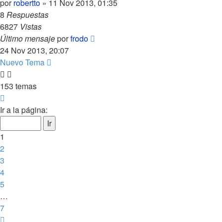
por
robertto
»
11 Nov 2013, 01:35
8
Respuestas
6827
Vistas
Último mensaje
por
frodo
24 Nov 2013, 20:07
Nuevo Tema
153 temas
Página
1
Ir a la página:
de
7
1
2
3
4
5
…
7
Siguiente