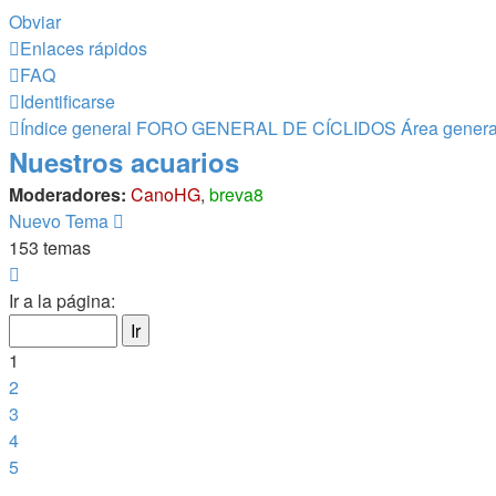
Obviar
Enlaces rápidos
FAQ
Identificarse
Índice general
FORO GENERAL DE CÍCLIDOS
Área genera
Nuestros acuarios
Moderadores:
CanoHG
,
breva8
Nuevo Tema
153 temas
Página
1
Ir a la página:
de
7
1
2
3
4
5
…