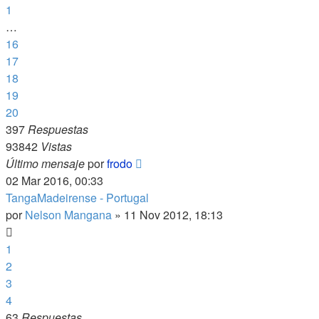
1
…
16
17
18
19
20
397
Respuestas
93842
Vistas
Último mensaje
por
frodo
02 Mar 2016, 00:33
TangaMadeirense - Portugal
por
Nelson Mangana
»
11 Nov 2012, 18:13
1
2
3
4
63
Respuestas