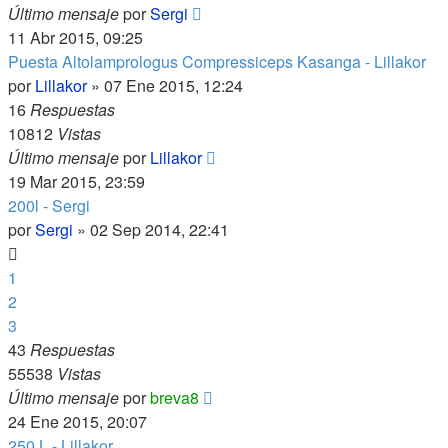
Último mensaje
por
Sergi
11 Abr 2015, 09:25
Puesta Altolamprologus Compressiceps Kasanga - Lillakor
por
Lillakor
»
07 Ene 2015, 12:24
16
Respuestas
10812
Vistas
Último mensaje
por
Lillakor
19 Mar 2015, 23:59
200l - Sergi
por
Sergi
»
02 Sep 2014, 22:41
1
2
3
43
Respuestas
55538
Vistas
Último mensaje
por
breva8
24 Ene 2015, 20:07
250 L - Lillakor