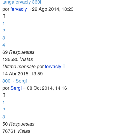
tangafervacly 360l
por
fervacly
»
22 Ago 2014, 18:23
1
2
3
4
69
Respuestas
135580
Vistas
Último mensaje
por
fervacly
14 Abr 2015, 13:59
300l - Sergi
por
Sergi
»
08 Oct 2014, 14:16
1
2
3
50
Respuestas
76761
Vistas