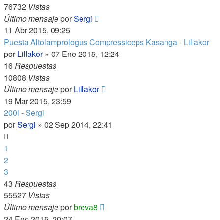
76732
Vistas
Último mensaje
por
Sergi
11 Abr 2015, 09:25
Puesta Altolamprologus Compressiceps Kasanga - Lillakor
por
Lillakor
»
07 Ene 2015, 12:24
16
Respuestas
10808
Vistas
Último mensaje
por
Lillakor
19 Mar 2015, 23:59
200l - Sergi
por
Sergi
»
02 Sep 2014, 22:41
1
2
3
43
Respuestas
55527
Vistas
Último mensaje
por
breva8
24 Ene 2015, 20:07