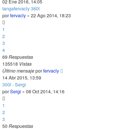
02 Ene 2016, 14:05
tangafervacly 360l
por
fervacly
»
22 Ago 2014, 18:23
1
2
3
4
69
Respuestas
135518
Vistas
Último mensaje
por
fervacly
14 Abr 2015, 13:59
300l - Sergi
por
Sergi
»
08 Oct 2014, 14:16
1
2
3
50
Respuestas