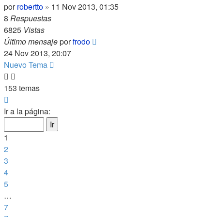
por
robertto
»
11 Nov 2013, 01:35
8
Respuestas
6825
Vistas
Último mensaje
por
frodo
24 Nov 2013, 20:07
Nuevo Tema
153 temas
Página
1
Ir a la página:
de
7
1
2
3
4
5
…
7