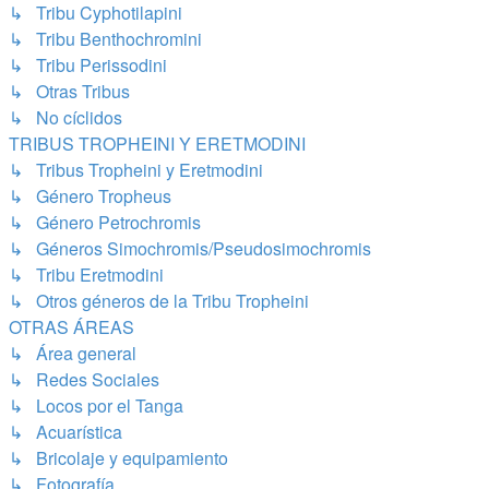
↳ Tribu Cyphotilapini
↳ Tribu Benthochromini
↳ Tribu Perissodini
↳ Otras Tribus
↳ No cíclidos
TRIBUS TROPHEINI Y ERETMODINI
↳ Tribus Tropheini y Eretmodini
↳ Género Tropheus
↳ Género Petrochromis
↳ Géneros Simochromis/Pseudosimochromis
↳ Tribu Eretmodini
↳ Otros géneros de la Tribu Tropheini
OTRAS ÁREAS
↳ Área general
↳ Redes Sociales
↳ Locos por el Tanga
↳ Acuarística
↳ Bricolaje y equipamiento
↳ Fotografía