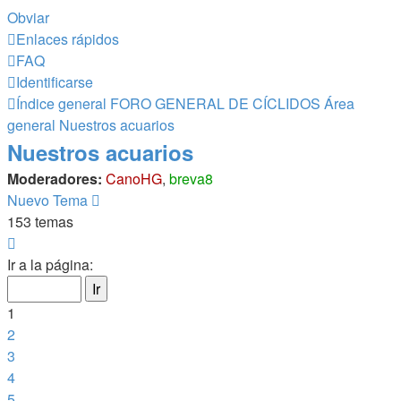
Obviar
Enlaces rápidos
FAQ
Identificarse
Índice general
FORO GENERAL DE CÍCLIDOS
Área
general
Nuestros acuarios
Nuestros acuarios
Moderadores:
CanoHG
,
breva8
Nuevo Tema
153 temas
Página
1
Ir a la página:
de
7
1
2
3
4
5