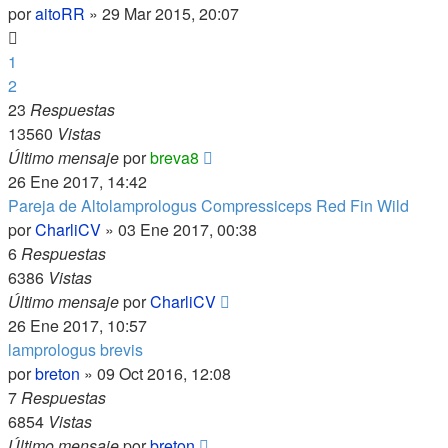
por
aitoRR
»
29 Mar 2015, 20:07
1
2
23
Respuestas
13560
Vistas
Último mensaje
por
breva8
26 Ene 2017, 14:42
Pareja de Altolamprologus Compressiceps Red Fin Wild
por
CharliCV
»
03 Ene 2017, 00:38
6
Respuestas
6386
Vistas
Último mensaje
por
CharliCV
26 Ene 2017, 10:57
lamprologus brevis
por
breton
»
09 Oct 2016, 12:08
7
Respuestas
6854
Vistas
Último mensaje
por
breton