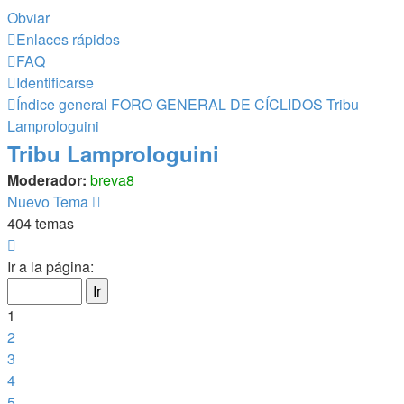
Obviar
Enlaces rápidos
FAQ
Identificarse
Índice general
FORO GENERAL DE CÍCLIDOS
Tribu
Lamprologuini
Tribu Lamprologuini
Moderador:
breva8
Nuevo Tema
404 temas
Página
1
Ir a la página:
de
17
1
2
3
4
5