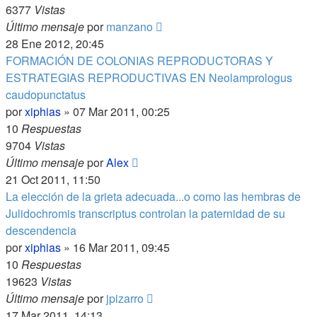
6377
Vistas
Último mensaje
por
manzano
28 Ene 2012, 20:45
FORMACIÓN DE COLONIAS REPRODUCTORAS Y
ESTRATEGIAS REPRODUCTIVAS EN Neolamprologus
caudopunctatus
por
xiphias
»
07 Mar 2011, 00:25
10
Respuestas
9704
Vistas
Último mensaje
por
Alex
21 Oct 2011, 11:50
La elección de la grieta adecuada...o como las hembras de
Julidochromis transcriptus controlan la paternidad de su
descendencia
por
xiphias
»
16 Mar 2011, 09:45
10
Respuestas
19623
Vistas
Último mensaje
por
jpizarro
17 Mar 2011, 14:13