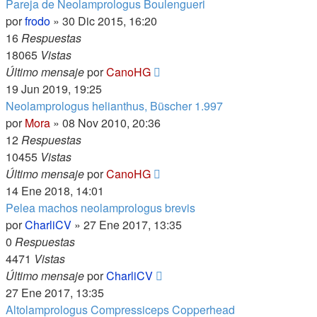
Pareja de Neolamprologus Boulengueri
por
frodo
»
30 Dic 2015, 16:20
16
Respuestas
18065
Vistas
Último mensaje
por
CanoHG
19 Jun 2019, 19:25
Neolamprologus helianthus, Büscher 1.997
por
Mora
»
08 Nov 2010, 20:36
12
Respuestas
10455
Vistas
Último mensaje
por
CanoHG
14 Ene 2018, 14:01
Pelea machos neolamprologus brevis
por
CharliCV
»
27 Ene 2017, 13:35
0
Respuestas
4471
Vistas
Último mensaje
por
CharliCV
27 Ene 2017, 13:35
Altolamprologus Compressiceps Copperhead