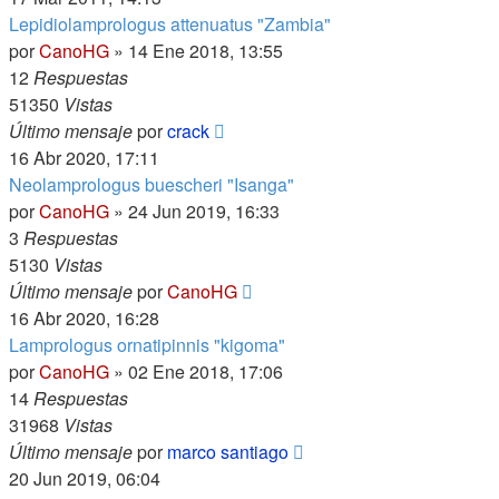
Lepidiolamprologus attenuatus "Zambia"
por
CanoHG
»
14 Ene 2018, 13:55
12
Respuestas
51350
Vistas
Último mensaje
por
crack
16 Abr 2020, 17:11
Neolamprologus buescheri "Isanga"
por
CanoHG
»
24 Jun 2019, 16:33
3
Respuestas
5130
Vistas
Último mensaje
por
CanoHG
16 Abr 2020, 16:28
Lamprologus ornatipinnis "kigoma"
por
CanoHG
»
02 Ene 2018, 17:06
14
Respuestas
31968
Vistas
Último mensaje
por
marco santiago
20 Jun 2019, 06:04