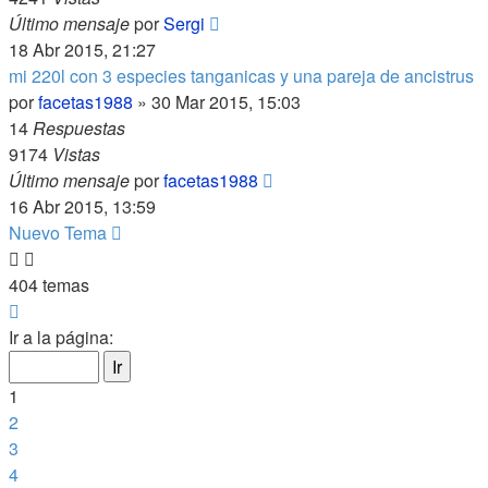
Último mensaje
por
Sergi
18 Abr 2015, 21:27
mi 220l con 3 especies tanganicas y una pareja de ancistrus
por
facetas1988
»
30 Mar 2015, 15:03
14
Respuestas
9174
Vistas
Último mensaje
por
facetas1988
16 Abr 2015, 13:59
Nuevo Tema
404 temas
Página
1
Ir a la página:
de
17
1
2
3
4