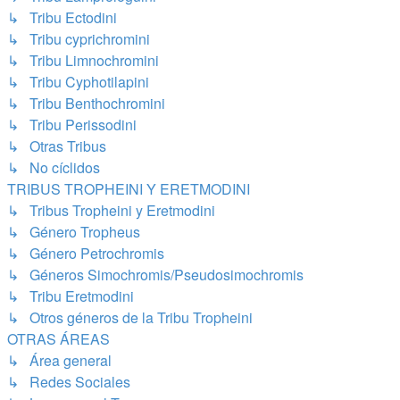
↳ Tribu Ectodini
↳ Tribu cyprichromini
↳ Tribu Limnochromini
↳ Tribu Cyphotilapini
↳ Tribu Benthochromini
↳ Tribu Perissodini
↳ Otras Tribus
↳ No cíclidos
TRIBUS TROPHEINI Y ERETMODINI
↳ Tribus Tropheini y Eretmodini
↳ Género Tropheus
↳ Género Petrochromis
↳ Géneros Simochromis/Pseudosimochromis
↳ Tribu Eretmodini
↳ Otros géneros de la Tribu Tropheini
OTRAS ÁREAS
↳ Área general
↳ Redes Sociales