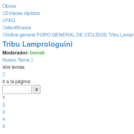
Obviar
Enlaces rápidos
FAQ
Identificarse
Índice general
FORO GENERAL DE CÍCLIDOS
Tribu Lampr
Tribu Lamprologuini
Moderador:
breva8
Nuevo Tema
404 temas
Página
1
Ir a la página:
de
17
1
2
3
4
5
…