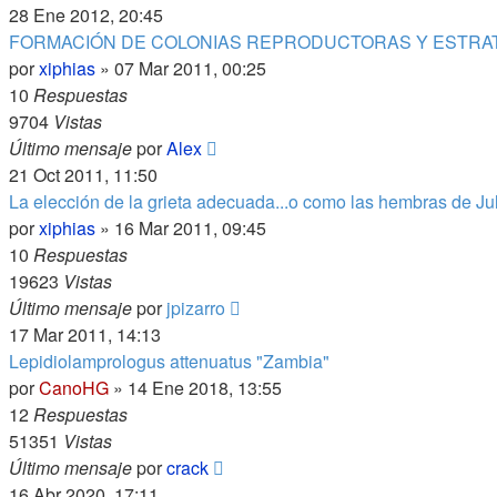
28 Ene 2012, 20:45
FORMACIÓN DE COLONIAS REPRODUCTORAS Y ESTRATEG
por
xiphias
»
07 Mar 2011, 00:25
10
Respuestas
9704
Vistas
Último mensaje
por
Alex
21 Oct 2011, 11:50
La elección de la grieta adecuada...o como las hembras de Ju
por
xiphias
»
16 Mar 2011, 09:45
10
Respuestas
19623
Vistas
Último mensaje
por
jpizarro
17 Mar 2011, 14:13
Lepidiolamprologus attenuatus "Zambia"
por
CanoHG
»
14 Ene 2018, 13:55
12
Respuestas
51351
Vistas
Último mensaje
por
crack
16 Abr 2020, 17:11