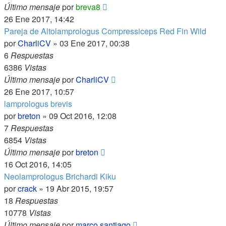
Último mensaje
por
breva8
26 Ene 2017, 14:42
Pareja de Altolamprologus Compressiceps Red Fin Wild
por
CharliCV
»
03 Ene 2017, 00:38
6
Respuestas
6386
Vistas
Último mensaje
por
CharliCV
26 Ene 2017, 10:57
lamprologus brevis
por
breton
»
09 Oct 2016, 12:08
7
Respuestas
6854
Vistas
Último mensaje
por
breton
16 Oct 2016, 14:05
Neolamprologus Brichardi Kiku
por
crack
»
19 Abr 2015, 19:57
18
Respuestas
10778
Vistas
Último mensaje
por
marco santiago