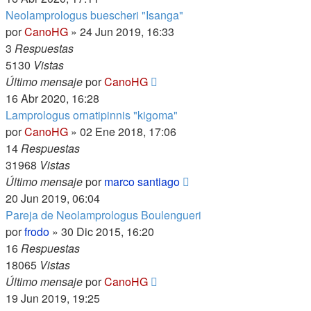
Neolamprologus buescheri "Isanga"
por
CanoHG
»
24 Jun 2019, 16:33
3
Respuestas
5130
Vistas
Último mensaje
por
CanoHG
16 Abr 2020, 16:28
Lamprologus ornatipinnis "kigoma"
por
CanoHG
»
02 Ene 2018, 17:06
14
Respuestas
31968
Vistas
Último mensaje
por
marco santiago
20 Jun 2019, 06:04
Pareja de Neolamprologus Boulengueri
por
frodo
»
30 Dic 2015, 16:20
16
Respuestas
18065
Vistas
Último mensaje
por
CanoHG
19 Jun 2019, 19:25