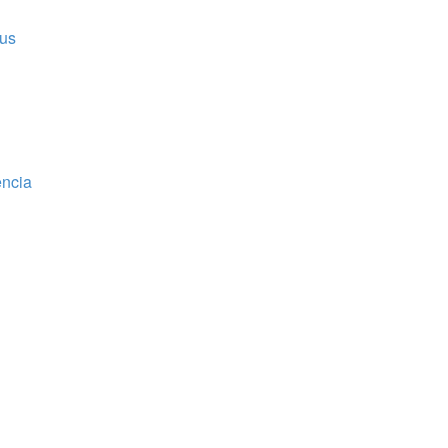
us
encia