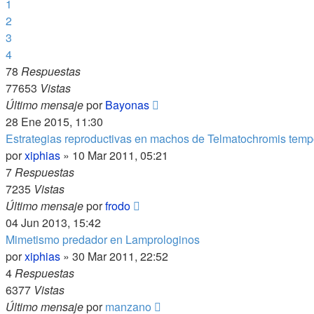
1
2
3
4
78
Respuestas
77653
Vistas
Último mensaje
por
Bayonas
28 Ene 2015, 11:30
Estrategias reproductivas en machos de Telmatochromis temp
por
xiphias
»
10 Mar 2011, 05:21
7
Respuestas
7235
Vistas
Último mensaje
por
frodo
04 Jun 2013, 15:42
Mimetismo predador en Lamprologinos
por
xiphias
»
30 Mar 2011, 22:52
4
Respuestas
6377
Vistas
Último mensaje
por
manzano