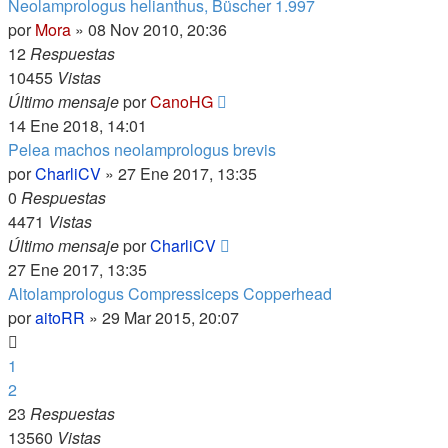
Neolamprologus helianthus, Büscher 1.997
por
Mora
»
08 Nov 2010, 20:36
12
Respuestas
10455
Vistas
Último mensaje
por
CanoHG
14 Ene 2018, 14:01
Pelea machos neolamprologus brevis
por
CharliCV
»
27 Ene 2017, 13:35
0
Respuestas
4471
Vistas
Último mensaje
por
CharliCV
27 Ene 2017, 13:35
Altolamprologus Compressiceps Copperhead
por
aitoRR
»
29 Mar 2015, 20:07
1
2
23
Respuestas
13560
Vistas