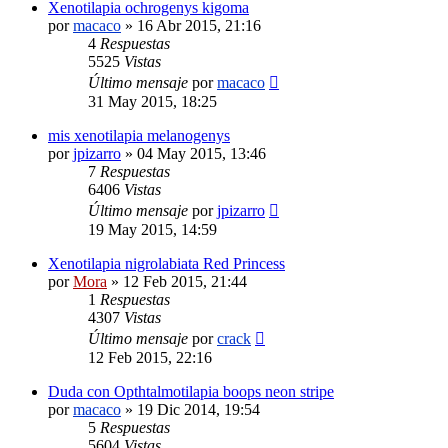
Xenotilapia ochrogenys kigoma
por
macaco
»
16 Abr 2015, 21:16
4
Respuestas
5525
Vistas
Último mensaje
por
macaco
31 May 2015, 18:25
mis xenotilapia melanogenys
por
jpizarro
»
04 May 2015, 13:46
7
Respuestas
6406
Vistas
Último mensaje
por
jpizarro
19 May 2015, 14:59
Xenotilapia nigrolabiata Red Princess
por
Mora
»
12 Feb 2015, 21:44
1
Respuestas
4307
Vistas
Último mensaje
por
crack
12 Feb 2015, 22:16
Duda con Opthtalmotilapia boops neon stripe
por
macaco
»
19 Dic 2014, 19:54
5
Respuestas
5604
Vistas