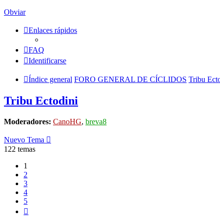
Obviar
Enlaces rápidos
FAQ
Identificarse
Índice general
FORO GENERAL DE CÍCLIDOS
Tribu Ect
Tribu Ectodini
Moderadores:
CanoHG
,
breva8
Nuevo Tema
122 temas
1
2
3
4
5
Siguiente