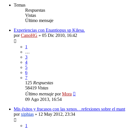
Temas
Respuestas
Vistas
Último mensaje
Experiencias con Enantiopus sp Kilesa.
por
CanoHG
»
05 Dic 2010, 16:42
1
…
3
4
5
6
7
125
Respuestas
58419
Vistas
Último mensaje
por
Mora
09 Ago 2013, 16:54
Mis éxitos y fracasos con las xenos…refexiones sobre el mant
por
xiphias
»
12 May 2012, 23:34
1