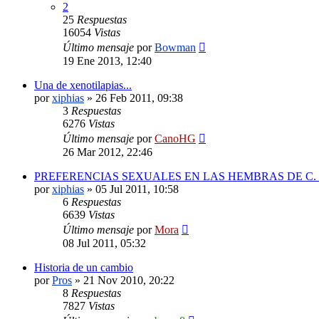
2
25
Respuestas
16054
Vistas
Último mensaje
por
Bowman
19 Ene 2013, 12:40
Una de xenotilapias...
por
xiphias
»
26 Feb 2011, 09:38
3
Respuestas
6276
Vistas
Último mensaje
por
CanoHG
26 Mar 2012, 22:46
PREFERENCIAS SEXUALES EN LAS HEMBRAS DE C. furc
por
xiphias
»
05 Jul 2011, 10:58
6
Respuestas
6639
Vistas
Último mensaje
por
Mora
08 Jul 2011, 05:32
Historia de un cambio
por
Pros
»
21 Nov 2010, 20:22
8
Respuestas
7827
Vistas