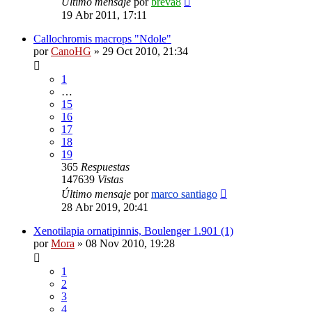
Último mensaje
por
breva8
19 Abr 2011, 17:11
Callochromis macrops "Ndole"
por
CanoHG
»
29 Oct 2010, 21:34
1
…
15
16
17
18
19
365
Respuestas
147639
Vistas
Último mensaje
por
marco santiago
28 Abr 2019, 20:41
Xenotilapia ornatipinnis, Boulenger 1.901 (1)
por
Mora
»
08 Nov 2010, 19:28
1
2
3
4