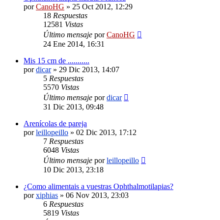
por
CanoHG
»
25 Oct 2012, 12:29
18
Respuestas
12581
Vistas
Último mensaje
por
CanoHG
24 Ene 2014, 16:31
Mis 15 cm de ...........
por
dicar
»
29 Dic 2013, 14:07
5
Respuestas
5570
Vistas
Último mensaje
por
dicar
31 Dic 2013, 09:48
Arenícolas de pareja
por
leillopeillo
»
02 Dic 2013, 17:12
7
Respuestas
6048
Vistas
Último mensaje
por
leillopeillo
10 Dic 2013, 23:18
¿Como alimentais a vuestras Ophthalmotilapias?
por
xiphias
»
06 Nov 2013, 23:03
6
Respuestas
5819
Vistas