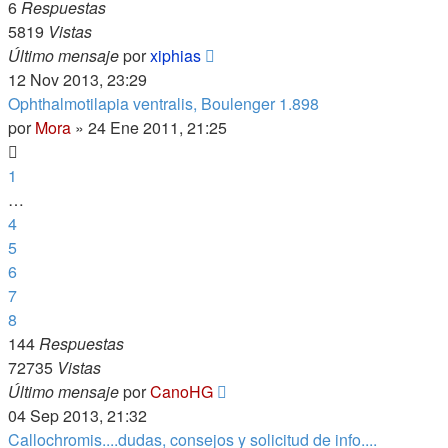
6
Respuestas
5819
Vistas
Último mensaje
por
xiphias
12 Nov 2013, 23:29
Ophthalmotilapia ventralis, Boulenger 1.898
por
Mora
»
24 Ene 2011, 21:25
1
…
4
5
6
7
8
144
Respuestas
72735
Vistas
Último mensaje
por
CanoHG
04 Sep 2013, 21:32
Callochromis....dudas, consejos y solicitud de info....