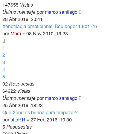
147655
Vistas
Último mensaje
por
marco santiago
28 Abr 2019, 20:41
Xenotilapia ornatipinnis, Boulenger 1.901 (1)
por
Mora
»
08 Nov 2010, 19:28
1
2
3
4
5
92
Respuestas
64922
Vistas
Último mensaje
por
marco santiago
25 Abr 2019, 18:23
Que Xeno es buena para empezar?
por
aitoRR
»
27 Feb 2016, 10:30
5
Respuestas
5863
Vistas