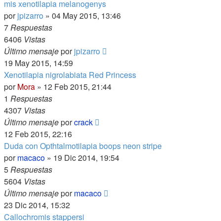
mis xenotilapia melanogenys
por
jpizarro
»
04 May 2015, 13:46
7
Respuestas
6406
Vistas
Último mensaje
por
jpizarro
19 May 2015, 14:59
Xenotilapia nigrolabiata Red Princess
por
Mora
»
12 Feb 2015, 21:44
1
Respuestas
4307
Vistas
Último mensaje
por
crack
12 Feb 2015, 22:16
Duda con Opthtalmotilapia boops neon stripe
por
macaco
»
19 Dic 2014, 19:54
5
Respuestas
5604
Vistas
Último mensaje
por
macaco
23 Dic 2014, 15:32
Callochromis stappersi