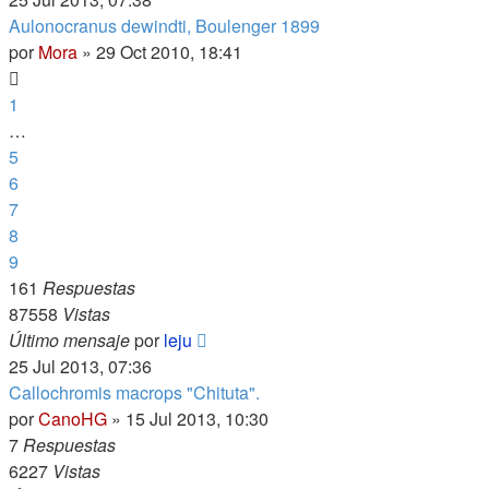
Aulonocranus dewindti, Boulenger 1899
por
Mora
»
29 Oct 2010, 18:41
1
…
5
6
7
8
9
161
Respuestas
87558
Vistas
Último mensaje
por
leju
25 Jul 2013, 07:36
Callochromis macrops "Chituta".
por
CanoHG
»
15 Jul 2013, 10:30
7
Respuestas
6227
Vistas