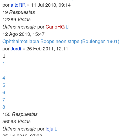
por
aitoRR
»
11 Jul 2013, 09:14
19
Respuestas
12389
Vistas
Último mensaje
por
CanoHG
12 Ago 2013, 15:47
Ophthalmotilapia Boops neon stripe (Boulenger, 1901)
por
Jordi
»
26 Feb 2011, 12:11
1
…
4
5
6
7
8
155
Respuestas
56093
Vistas
Último mensaje
por
leju
25 Jul 2013, 07:38