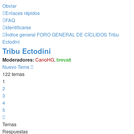
Obviar
Enlaces rápidos
FAQ
Identificarse
Índice general
FORO GENERAL DE CÍCLIDOS
Tribu
Ectodini
Tribu Ectodini
Moderadores:
CanoHG
,
breva8
Nuevo Tema
122 temas
1
2
3
4
5
Siguiente
Temas
Respuestas