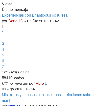
Vistas
Último mensaje
Experiencias con Enantiopus sp Kilesa.
por
CanoHG
»
05 Dic 2010, 16:42
1
…
3
4
5
6
7
125
Respuestas
58419
Vistas
Último mensaje
por
Mora
09 Ago 2013, 16:54
Mis éxitos y fracasos con las xenos…refexiones sobre el
mant
por
xiphias
»
12 May 2012, 23:34