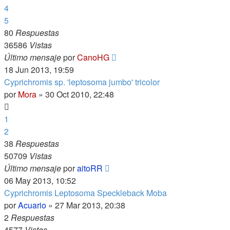
4
5
80
Respuestas
36586
Vistas
Último mensaje
por
CanoHG
18 Jun 2013, 19:59
Cyprichromis sp. 'leptosoma jumbo' tricolor
por
Mora
»
30 Oct 2010, 22:48
1
2
38
Respuestas
50709
Vistas
Último mensaje
por
aitoRR
06 May 2013, 10:52
Cyprichromis Leptosoma Speckleback Moba
por
Acuario
»
27 Mar 2013, 20:38
2
Respuestas
4577
Vistas