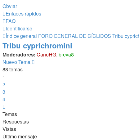
Obviar
Enlaces rápidos
FAQ
Identificarse
Índice general
FORO GENERAL DE CÍCLIDOS
Tribu cypric
Tribu cyprichromini
Moderadores:
CanoHG
,
breva8
Nuevo Tema
88 temas
1
2
3
4
Siguiente
Temas
Respuestas
Vistas
Último mensaje