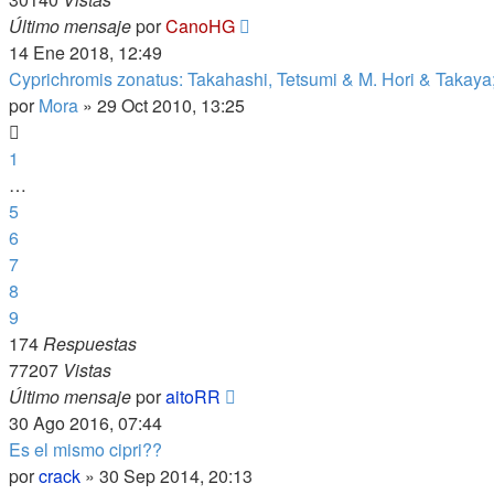
Último mensaje
por
CanoHG
14 Ene 2018, 12:49
Cyprichromis zonatus: Takahashi, Tetsumi & M. Hori & Takaya
por
Mora
»
29 Oct 2010, 13:25
1
…
5
6
7
8
9
174
Respuestas
77207
Vistas
Último mensaje
por
aitoRR
30 Ago 2016, 07:44
Es el mismo cipri??
por
crack
»
30 Sep 2014, 20:13