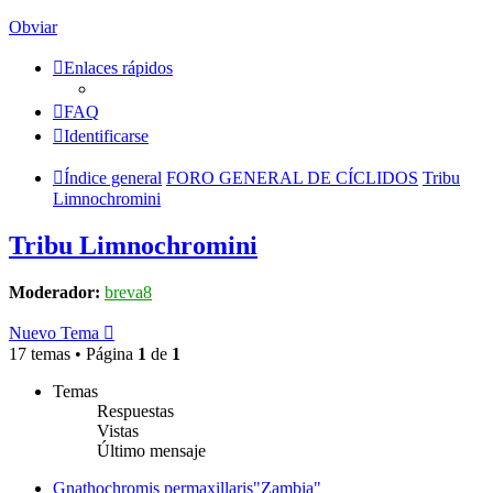
Obviar
Enlaces rápidos
FAQ
Identificarse
Índice general
FORO GENERAL DE CÍCLIDOS
Tribu
Limnochromini
Tribu Limnochromini
Moderador:
breva8
Nuevo Tema
17 temas • Página
1
de
1
Temas
Respuestas
Vistas
Último mensaje
Gnathochromis permaxillaris"Zambia"