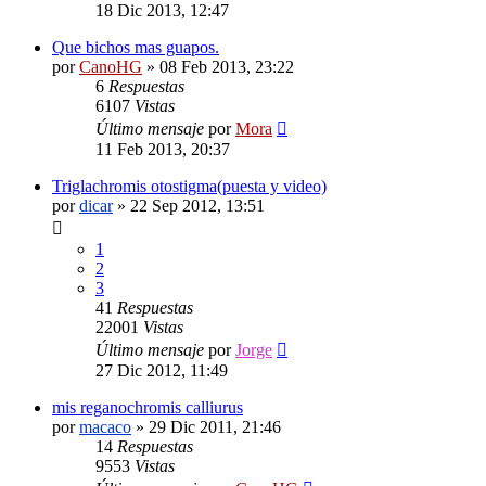
18 Dic 2013, 12:47
Que bichos mas guapos.
por
CanoHG
»
08 Feb 2013, 23:22
6
Respuestas
6107
Vistas
Último mensaje
por
Mora
11 Feb 2013, 20:37
Triglachromis otostigma(puesta y video)
por
dicar
»
22 Sep 2012, 13:51
1
2
3
41
Respuestas
22001
Vistas
Último mensaje
por
Jorge
27 Dic 2012, 11:49
mis reganochromis calliurus
por
macaco
»
29 Dic 2011, 21:46
14
Respuestas
9553
Vistas