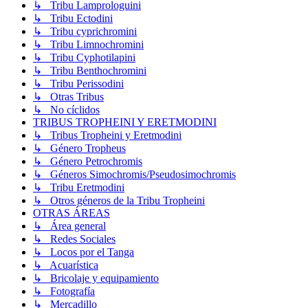
↳ Tribu Lamprologuini
↳ Tribu Ectodini
↳ Tribu cyprichromini
↳ Tribu Limnochromini
↳ Tribu Cyphotilapini
↳ Tribu Benthochromini
↳ Tribu Perissodini
↳ Otras Tribus
↳ No cíclidos
TRIBUS TROPHEINI Y ERETMODINI
↳ Tribus Tropheini y Eretmodini
↳ Género Tropheus
↳ Género Petrochromis
↳ Géneros Simochromis/Pseudosimochromis
↳ Tribu Eretmodini
↳ Otros géneros de la Tribu Tropheini
OTRAS ÁREAS
↳ Área general
↳ Redes Sociales
↳ Locos por el Tanga
↳ Acuarística
↳ Bricolaje y equipamiento
↳ Fotografía
↳ Mercadillo