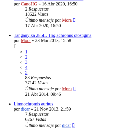
por
CanoHG
»
16 Abr 2020, 16:50
2
Respuestas
18522
Vistas
Último mensaje
por
Mora
17 Abr 2020, 16:50
Tanganyika 285L. Triglachromis otostigma
por
Mora
»
23 Mar 2013, 15:58
1
2
3
4
5
83
Respuestas
37142
Vistas
Último mensaje
por
Mora
21 Abr 2014, 09:46
Limnochromis auritus
por
dicar
»
21 Nov 2013, 21:59
7
Respuestas
6267
Vistas
Último mensaje
por
dicar