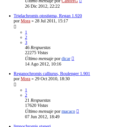
Último mensaje
por
CanoHG
26 Dic 2012, 22:22
Triglachromis otostigma, Regan 1.920
por
Mora
»
28 Jul 2011, 15:17
1
2
3
46
Respuestas
22275
Vistas
Último mensaje
por
dicar
14 Ago 2012, 10:16
Reganochromis calliurus, Boulenger 1.901
por
Mora
»
29 Oct 2010, 18:30
1
2
21
Respuestas
17620
Vistas
Último mensaje
por
macaco
07 Jun 2012, 18:49
limnochromis staneri