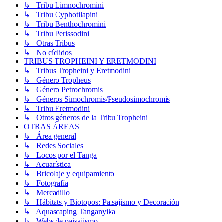
↳ Tribu Limnochromini
↳ Tribu Cyphotilapini
↳ Tribu Benthochromini
↳ Tribu Perissodini
↳ Otras Tribus
↳ No cíclidos
TRIBUS TROPHEINI Y ERETMODINI
↳ Tribus Tropheini y Eretmodini
↳ Género Tropheus
↳ Género Petrochromis
↳ Géneros Simochromis/Pseudosimochromis
↳ Tribu Eretmodini
↳ Otros géneros de la Tribu Tropheini
OTRAS ÁREAS
↳ Área general
↳ Redes Sociales
↳ Locos por el Tanga
↳ Acuarística
↳ Bricolaje y equipamiento
↳ Fotografía
↳ Mercadillo
↳ Hábitats y Biotopos: Paisajismo y Decoración
↳ Aquascaping Tanganyika
↳ Webs de paisajismo