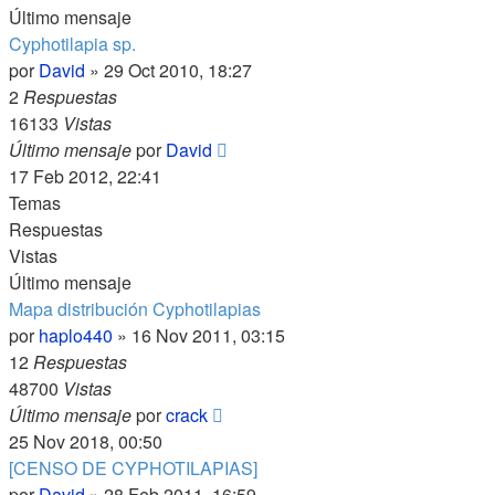
Último mensaje
Cyphotilapia sp.
por
David
»
29 Oct 2010, 18:27
2
Respuestas
16133
Vistas
Último mensaje
por
David
17 Feb 2012, 22:41
Temas
Respuestas
Vistas
Último mensaje
Mapa distribución Cyphotilapias
por
haplo440
»
16 Nov 2011, 03:15
12
Respuestas
48700
Vistas
Último mensaje
por
crack
25 Nov 2018, 00:50
[CENSO DE CYPHOTILAPIAS]
por
David
»
28 Feb 2011, 16:59