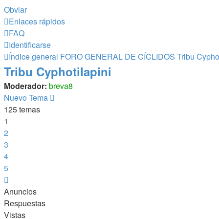
Obviar
Enlaces rápidos
FAQ
Identificarse
Índice general
FORO GENERAL DE CÍCLIDOS
Tribu Cyphot
Tribu Cyphotilapini
Moderador:
breva8
Nuevo Tema
125 temas
1
2
3
4
5
Siguiente
Anuncios
Respuestas
Vistas