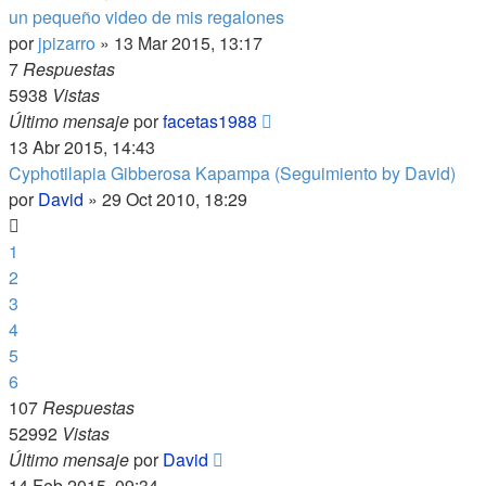
un pequeño video de mis regalones
por
jpizarro
»
13 Mar 2015, 13:17
7
Respuestas
5938
Vistas
Último mensaje
por
facetas1988
13 Abr 2015, 14:43
Cyphotilapia Gibberosa Kapampa (Seguimiento by David)
por
David
»
29 Oct 2010, 18:29
1
2
3
4
5
6
107
Respuestas
52992
Vistas
Último mensaje
por
David
14 Feb 2015, 09:34