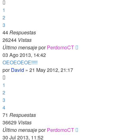
1
2
3
44
Respuestas
26244
Vistas
Último mensaje
por
PerdomoCT
03 Ago 2013, 14:42
OEOEOEOE!!!!!
por
David
»
21 May 2012, 21:17
1
2
3
4
71
Respuestas
36629
Vistas
Último mensaje
por
PerdomoCT
30 Jul 2013, 11:52