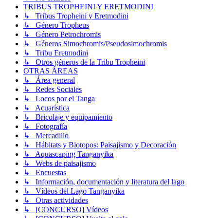
TRIBUS TROPHEINI Y ERETMODINI
↳ Tribus Tropheini y Eretmodini
↳ Género Tropheus
↳ Género Petrochromis
↳ Géneros Simochromis/Pseudosimochromis
↳ Tribu Eretmodini
↳ Otros géneros de la Tribu Tropheini
OTRAS ÁREAS
↳ Área general
↳ Redes Sociales
↳ Locos por el Tanga
↳ Acuarística
↳ Bricolaje y equipamiento
↳ Fotografía
↳ Mercadillo
↳ Hábitats y Biotopos: Paisajismo y Decoración
↳ Aquascaping Tanganyika
↳ Webs de paisajismo
↳ Encuestas
↳ Información, documentación y literatura del lago
↳ Vídeos del Lago Tanganyika
↳ Otras actividades
↳ [CONCURSO] Vídeos