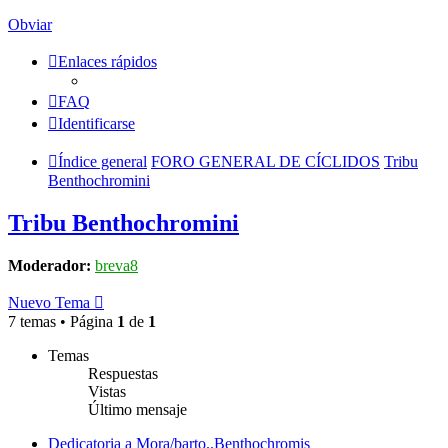
Obviar
Enlaces rápidos
FAQ
Identificarse
Índice general
FORO GENERAL DE CÍCLIDOS
Tribu
Benthochromini
Tribu Benthochromini
Moderador:
breva8
Nuevo Tema
7 temas • Página
1
de
1
Temas
Respuestas
Vistas
Último mensaje
Dedicatoria a Mora/barto..Benthochromis