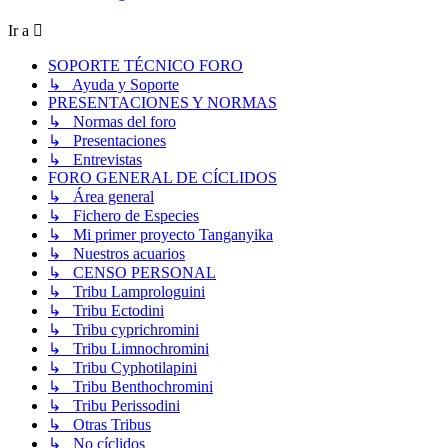
Ir a
SOPORTE TÉCNICO FORO
↳ Ayuda y Soporte
PRESENTACIONES Y NORMAS
↳ Normas del foro
↳ Presentaciones
↳ Entrevistas
FORO GENERAL DE CÍCLIDOS
↳ Área general
↳ Fichero de Especies
↳ Mi primer proyecto Tanganyika
↳ Nuestros acuarios
↳ CENSO PERSONAL
↳ Tribu Lamprologuini
↳ Tribu Ectodini
↳ Tribu cyprichromini
↳ Tribu Limnochromini
↳ Tribu Cyphotilapini
↳ Tribu Benthochromini
↳ Tribu Perissodini
↳ Otras Tribus
↳ No cíclidos