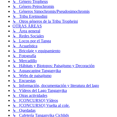
↳ Género Tropheus
↳ Género Petrochromis
↳ Géneros Simochromis/Pseudosimochromis
↳ Tribu Eretmodini
↳ Otros géneros de la Tribu Tropheini
OTRAS ÁREAS
↳ Área general
↳ Redes Sociales
↳ Locos por el Tanga
↳ Acuarística
↳ Bricolaje y equipamiento
↳ Fotografía
↳ Mercadillo
↳ Hábitats y Biotopos: Paisajismo y Decoración
↳ Aquascaping Tanganyika
↳ Webs de paisajismo
↳ Encuestas
↳ Información, documentación y literatura del lago
↳ Vídeos del Lago Tanganyika
↳ Otras actividades
↳ [CONCURSO] Vídeos
↳ [CONCURSO] Vuelta al cole.
↳ Quedadas
↳ Cafetería Tanganyika Cichlids