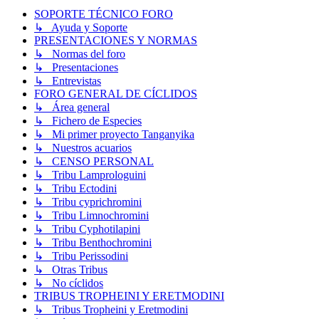
SOPORTE TÉCNICO FORO
↳ Ayuda y Soporte
PRESENTACIONES Y NORMAS
↳ Normas del foro
↳ Presentaciones
↳ Entrevistas
FORO GENERAL DE CÍCLIDOS
↳ Área general
↳ Fichero de Especies
↳ Mi primer proyecto Tanganyika
↳ Nuestros acuarios
↳ CENSO PERSONAL
↳ Tribu Lamprologuini
↳ Tribu Ectodini
↳ Tribu cyprichromini
↳ Tribu Limnochromini
↳ Tribu Cyphotilapini
↳ Tribu Benthochromini
↳ Tribu Perissodini
↳ Otras Tribus
↳ No cíclidos
TRIBUS TROPHEINI Y ERETMODINI
↳ Tribus Tropheini y Eretmodini