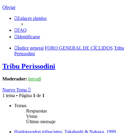
Obviar
Enlaces rápidos
FAQ
Identificarse
Índice general
FORO GENERAL DE CÍCLIDOS
Tribu
Perissodini
Tribu Perissodini
Moderador:
breva8
Nuevo Tema
1 tema • Página
1
de
1
Temas
Respuestas
Vistas
Último mensaje
Haplotaxodon trifasciatus, Takahashi & Nakaya, 1999