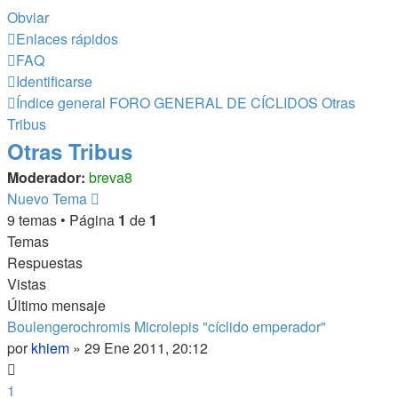
Obviar
Enlaces rápidos
FAQ
Identificarse
Índice general
FORO GENERAL DE CÍCLIDOS
Otras
Tribus
Otras Tribus
Moderador:
breva8
Nuevo Tema
9 temas • Página
1
de
1
Temas
Respuestas
Vistas
Último mensaje
Boulengerochromis Microlepis "cíclido emperador"
por
khiem
»
29 Ene 2011, 20:12
1