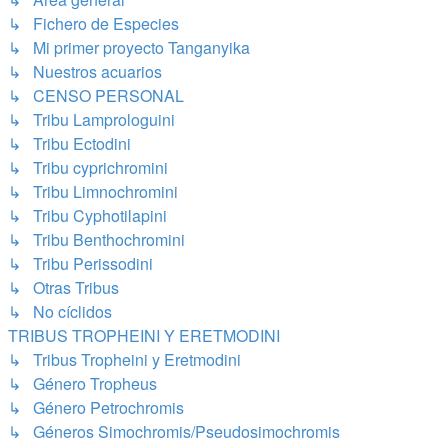
↳ Fichero de Especies
↳ Mi primer proyecto Tanganyika
↳ Nuestros acuarios
↳ CENSO PERSONAL
↳ Tribu Lamprologuini
↳ Tribu Ectodini
↳ Tribu cyprichromini
↳ Tribu Limnochromini
↳ Tribu Cyphotilapini
↳ Tribu Benthochromini
↳ Tribu Perissodini
↳ Otras Tribus
↳ No cíclidos
TRIBUS TROPHEINI Y ERETMODINI
↳ Tribus Tropheini y Eretmodini
↳ Género Tropheus
↳ Género Petrochromis
↳ Géneros Simochromis/Pseudosimochromis