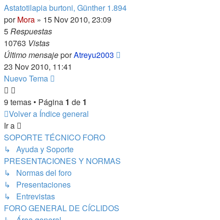
Astatotilapia burtoni, Günther 1.894
por
Mora
»
15 Nov 2010, 23:09
5
Respuestas
10763
Vistas
Último mensaje
por
Atreyu2003
23 Nov 2010, 11:41
Nuevo Tema
9 temas • Página
1
de
1
Volver a Índice general
Ir a
SOPORTE TÉCNICO FORO
↳ Ayuda y Soporte
PRESENTACIONES Y NORMAS
↳ Normas del foro
↳ Presentaciones
↳ Entrevistas
FORO GENERAL DE CÍCLIDOS
↳ Área general