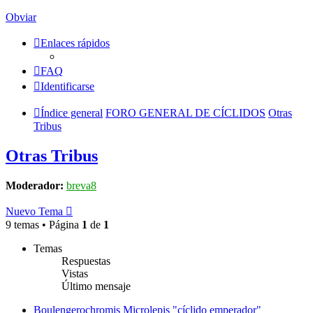
Obviar
Enlaces rápidos
FAQ
Identificarse
Índice general
FORO GENERAL DE CÍCLIDOS
Otras
Tribus
Otras Tribus
Moderador:
breva8
Nuevo Tema
9 temas • Página
1
de
1
Temas
Respuestas
Vistas
Último mensaje
Boulengerochromis Microlepis "cíclido emperador"