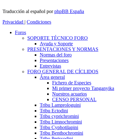
Traducción al español por
phpBB España
Privacidad
|
Condiciones
Foros
SOPORTE TÉCNICO FORO
Ayuda y Soporte
PRESENTACIONES Y NORMAS
Normas del foro
Presentaciones
Entrevistas
FORO GENERAL DE CÍCLIDOS
Área general
Fichero de Especies
Mi primer proyecto Tanganyika
Nuestros acuarios
CENSO PERSONAL
Tribu Lamprologuini
Tribu Ectodini
Tribu cyprichromini
Tribu Limnochromini
Tribu Cyphotilapini
Tribu Benthochromini
Tribu Perissodini