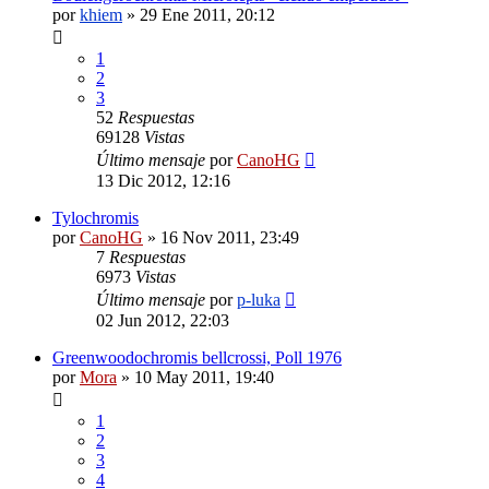
por
khiem
»
29 Ene 2011, 20:12
1
2
3
52
Respuestas
69128
Vistas
Último mensaje
por
CanoHG
13 Dic 2012, 12:16
Tylochromis
por
CanoHG
»
16 Nov 2011, 23:49
7
Respuestas
6973
Vistas
Último mensaje
por
p-luka
02 Jun 2012, 22:03
Greenwoodochromis bellcrossi, Poll 1976
por
Mora
»
10 May 2011, 19:40
1
2
3
4