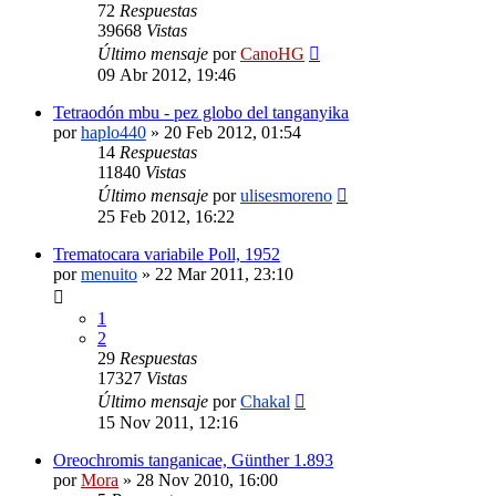
72
Respuestas
39668
Vistas
Último mensaje
por
CanoHG
09 Abr 2012, 19:46
Tetraodón mbu - pez globo del tanganyika
por
haplo440
»
20 Feb 2012, 01:54
14
Respuestas
11840
Vistas
Último mensaje
por
ulisesmoreno
25 Feb 2012, 16:22
Trematocara variabile Poll, 1952
por
menuito
»
22 Mar 2011, 23:10
1
2
29
Respuestas
17327
Vistas
Último mensaje
por
Chakal
15 Nov 2011, 12:16
Oreochromis tanganicae, Günther 1.893
por
Mora
»
28 Nov 2010, 16:00