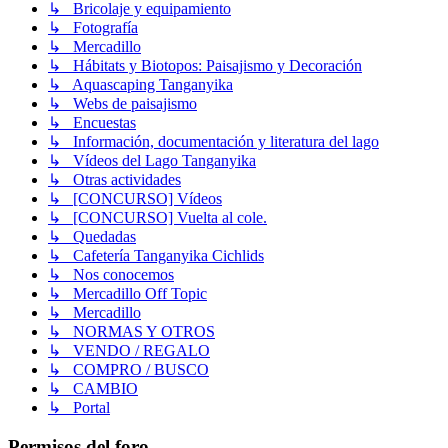
↳ Bricolaje y equipamiento
↳ Fotografía
↳ Mercadillo
↳ Hábitats y Biotopos: Paisajismo y Decoración
↳ Aquascaping Tanganyika
↳ Webs de paisajismo
↳ Encuestas
↳ Información, documentación y literatura del lago
↳ Vídeos del Lago Tanganyika
↳ Otras actividades
↳ [CONCURSO] Vídeos
↳ [CONCURSO] Vuelta al cole.
↳ Quedadas
↳ Cafetería Tanganyika Cichlids
↳ Nos conocemos
↳ Mercadillo Off Topic
↳ Mercadillo
↳ NORMAS Y OTROS
↳ VENDO / REGALO
↳ COMPRO / BUSCO
↳ CAMBIO
↳ Portal
Permisos del foro