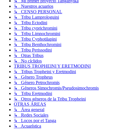
↳ Mi primer proyecto Tanganyika
↳ Nuestros acuarios
↳ CENSO PERSONAL
↳ Tribu Lamprologuini
↳ Tribu Ectodini
↳ Tribu cyprichromini
↳ Tribu Limnochromini
↳ Tribu Cyphotilapini
↳ Tribu Benthochromini
↳ Tribu Perissodini
↳ Otras Tribus
↳ No cíclidos
TRIBUS TROPHEINI Y ERETMODINI
↳ Tribus Tropheini y Eretmodini
↳ Género Tropheus
↳ Género Petrochromis
↳ Géneros Simochromis/Pseudosimochromis
↳ Tribu Eretmodini
↳ Otros géneros de la Tribu Tropheini
OTRAS ÁREAS
↳ Área general
↳ Redes Sociales
↳ Locos por el Tanga
↳ Acuarística