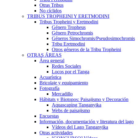
Otras Tribus
No cíclidos
TRIBUS TROPHEINI Y ERETMODINI
Tribus Tropheini y Eretmodini
Género Tropheus
Género Petrochromis
Géneros Simochromis/Pseudosimochromis
Tribu Eretmodini
Otros géneros de la Tribu Tropheini
OTRAS ÁREAS
Área general
Redes Sociales
Locos por el Tanga
Acuarística
Bricolaje y equipamiento
Fotografía
Mercadillo
Hábitats y Biotopos: Paisajismo y Decoración
Aquascaping Tanganyika
Webs de paisajismo
Encuestas
Información, documentación y literatura del lago
Vídeos del Lago Tanganyika
Otras actividades