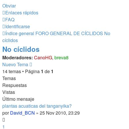
Obviar
Enlaces rápidos
FAQ
Identificarse
Índice general
FORO GENERAL DE CÍCLIDOS
No
cíclidos
No cíclidos
Moderadores:
CanoHG
,
breva8
Nuevo Tema
14 temas • Página
1
de
1
Temas
Respuestas
Vistas
Último mensaje
plantas acuaticas del tanganyika?
por
David_BCN
»
25 Nov 2010, 23:29
1