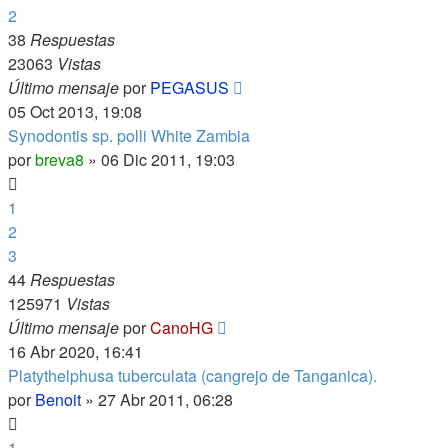
2
38
Respuestas
23063
Vistas
Último mensaje
por
PEGASUS
05 Oct 2013, 19:08
Synodontis sp. polli White Zambia
por
breva8
»
06 Dic 2011, 19:03
1
2
3
44
Respuestas
125971
Vistas
Último mensaje
por
CanoHG
16 Abr 2020, 16:41
Platythelphusa tuberculata (cangrejo de Tanganica).
por
Benoit
»
27 Abr 2011, 06:28
1