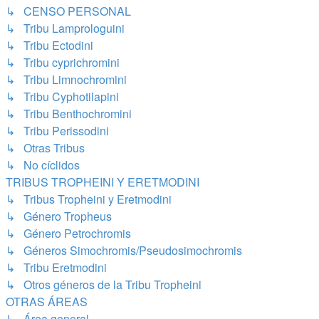
↳ CENSO PERSONAL
↳ Tribu Lamprologuini
↳ Tribu Ectodini
↳ Tribu cyprichromini
↳ Tribu Limnochromini
↳ Tribu Cyphotilapini
↳ Tribu Benthochromini
↳ Tribu Perissodini
↳ Otras Tribus
↳ No cíclidos
TRIBUS TROPHEINI Y ERETMODINI
↳ Tribus Tropheini y Eretmodini
↳ Género Tropheus
↳ Género Petrochromis
↳ Géneros Simochromis/Pseudosimochromis
↳ Tribu Eretmodini
↳ Otros géneros de la Tribu Tropheini
OTRAS ÁREAS
↳ Área general